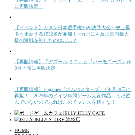
に再販決定！
【イベント】カタン日本選手権2026決勝大会～史上最
多を更新する1532名が参加！ 4カ月にも及ぶ国内最大
級の激戦を制したのは……？
【再販情報】『アズール ミニ』と『ハーモニーズ』が
8月下旬に再販決定
【再販情報】Engames『ボムバスターズ』が8月28日に
再販！ 2025年のドイツ年間ゲーム大賞作品、まだ遊
んでいないのであればこのチャンスを逃すな！
HOME