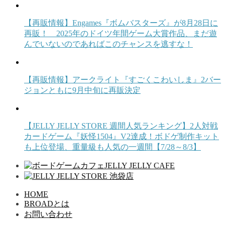
【再販情報】Engames『ボムバスターズ』が8月28日に
再販！ 2025年のドイツ年間ゲーム大賞作品、まだ遊
んでいないのであればこのチャンスを逃すな！
【再販情報】アークライト『すごくこわいしま』2バー
ジョンともに9月中旬に再販決定
【JELLY JELLY STORE 週間人気ランキング】2人対戦
カードゲーム『妖怪1504』V2達成！ボドゲ制作キット
も上位登場、重量級も人気の一週間【7/28～8/3】
HOME
BROADとは
お問い合わせ