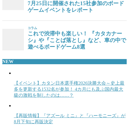
NEW
【イベント】カタン日本選手権2026決勝大会～史上最
多を更新する1532名が参加！ 4カ月にも及ぶ国内最大
級の激戦を制したのは……？
【再販情報】『アズール ミニ』と『ハーモニーズ』が
8月下旬に再販決定