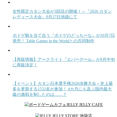
女性限定カタン大会が3回目の開催！～『2026 カタン
レディース大会』9月27日池袋にて
ボドゲ観を当て合う『ボドゲのどっちーな』が10月7日
発売！ Table Games in the Worldとの共同制作
【再販情報】アークライト『エバーデール』が9月中旬
に再販決定！
【イベント】カタン日本選手権2026決勝大会～史上最
多を更新する1532名が参加！ 4カ月にも及ぶ国内最大
級の激戦を制したのは……？