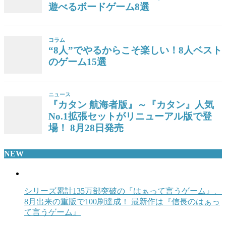
NEW
シリーズ累計135万部突破の『はぁって言うゲーム』、
8月出来の重版で100刷達成！ 最新作は『信長のはぁっ
て言うゲーム』