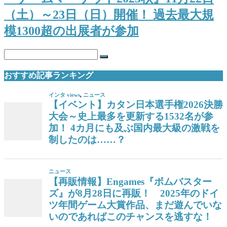
（土）～23日（日）開催！ 過去最大規
模1300超の出展者が参加
おすすめ記事ランキング
インタ views
,
ニュース
【イベント】カタン日本選手権2026決勝
大会～史上最多を更新する1532名が参
加！ 4カ月にも及ぶ国内最大級の激戦を
制したのは……？
ニュース
【再販情報】Engames『ボムバスター
ズ』が8月28日に再販！ 2025年のドイ
ツ年間ゲーム大賞作品、まだ遊んでいな
いのであればこのチャンスを逃すな！