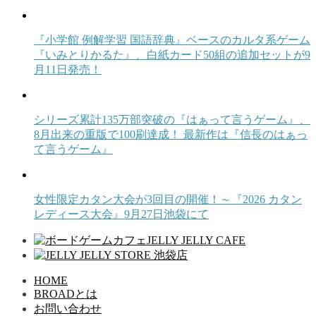
『小学館 例解学習 国語辞典』ベースのカルタ系ゲーム
『いみとりかるた』、白紙カード50組の追加セットが9
月11日発売！
シリーズ累計135万部突破の『はぁって言うゲーム』、
8月出来の重版で100刷達成！ 最新作は『信長のはぁっ
て言うゲーム』
女性限定カタン大会が3回目の開催！～『2026 カタン
レディース大会』9月27日池袋にて
HOME
BROADとは
お問い合わせ