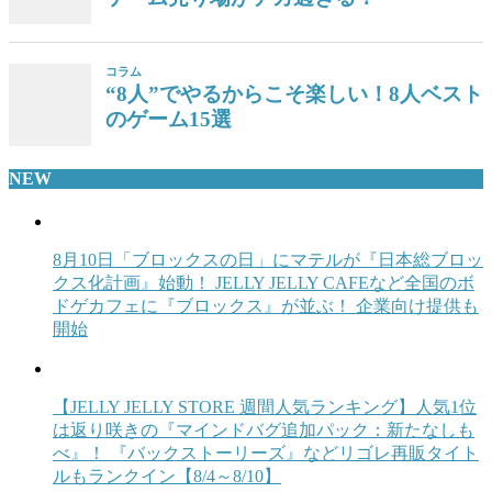
コラム
“8人”でやるからこそ楽しい！8人ベスト
のゲーム15選
NEW
8月10日「ブロックスの日」にマテルが『日本総ブロッ
クス化計画』始動！ JELLY JELLY CAFEなど全国のボ
ドゲカフェに『ブロックス』が並ぶ！ 企業向け提供も
開始
【JELLY JELLY STORE 週間人気ランキング】人気1位
は返り咲きの『マインドバグ追加パック：新たなしも
べ』！ 『バックストーリーズ』などリゴレ再販タイト
ルもランクイン【8/4～8/10】