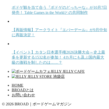
ボドゲ観を当て合う『ボドゲのどっちーな』が10月7日
発売！ Table Games in the Worldとの共同制作
【再販情報】アークライト『エバーデール』が9月中旬
に再販決定！
【イベント】カタン日本選手権2026決勝大会～史上最
多を更新する1532名が参加！ 4カ月にも及ぶ国内最大
級の激戦を制したのは……？
HOME
BROADとは
お問い合わせ
© 2026 BROAD｜ボードゲームマガジン