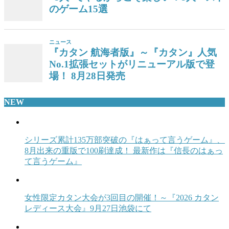
のゲーム15選
ニュース
『カタン 航海者版』～『カタン』人気
No.1拡張セットがリニューアル版で登
場！ 8月28日発売
NEW
シリーズ累計135万部突破の『はぁって言うゲーム』、
8月出来の重版で100刷達成！ 最新作は『信長のはぁっ
て言うゲーム』
女性限定カタン大会が3回目の開催！～『2026 カタン
レディース大会』9月27日池袋にて