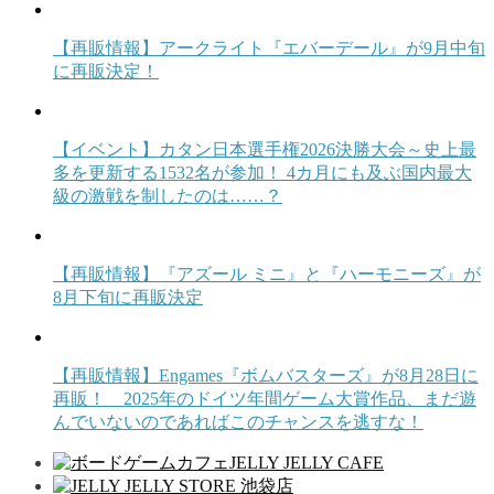
【再販情報】アークライト『エバーデール』が9月中旬
に再販決定！
【イベント】カタン日本選手権2026決勝大会～史上最
多を更新する1532名が参加！ 4カ月にも及ぶ国内最大
級の激戦を制したのは……？
【再販情報】『アズール ミニ』と『ハーモニーズ』が
8月下旬に再販決定
【再販情報】Engames『ボムバスターズ』が8月28日に
再販！ 2025年のドイツ年間ゲーム大賞作品、まだ遊
んでいないのであればこのチャンスを逃すな！