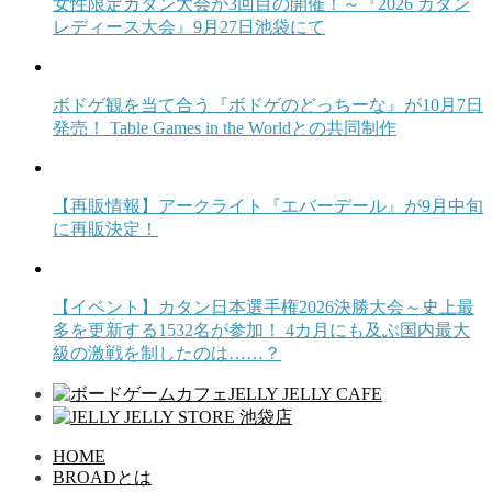
女性限定カタン大会が3回目の開催！～『2026 カタン
レディース大会』9月27日池袋にて
ボドゲ観を当て合う『ボドゲのどっちーな』が10月7日
発売！ Table Games in the Worldとの共同制作
【再販情報】アークライト『エバーデール』が9月中旬
に再販決定！
【イベント】カタン日本選手権2026決勝大会～史上最
多を更新する1532名が参加！ 4カ月にも及ぶ国内最大
級の激戦を制したのは……？
HOME
BROADとは