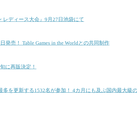
ン レディース大会』9月27日池袋にて
able Games in the Worldとの共同制作
中旬に再販決定！
最多を更新する1532名が参加！ 4カ月にも及ぶ国内最大