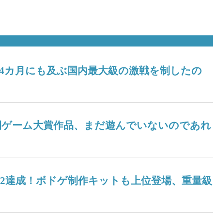
！ 4カ月にも及ぶ国内最大級の激戦を制したの
ツ年間ゲーム大賞作品、まだ遊んでいないのであれ
04』V2達成！ボドゲ制作キットも上位登場、重量級