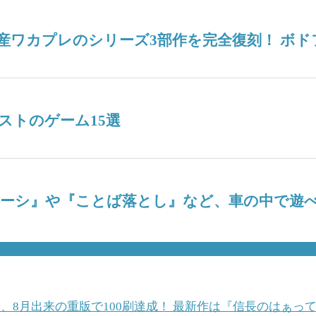
産ワカプレのシリーズ3部作を完全復刻！ ボ
ストのゲーム15選
ナーシ』や『ことば落とし』など、車の中で遊べ
、8月出来の重版で100刷達成！ 最新作は『信長のはぁっ