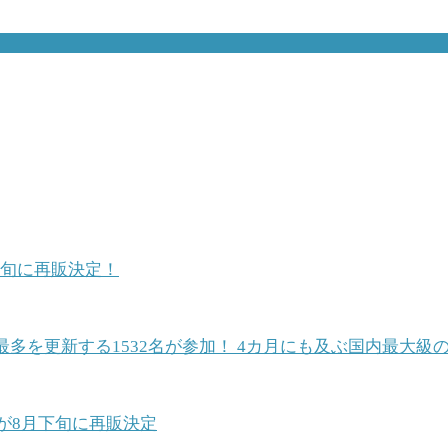
中旬に再販決定！
最多を更新する1532名が参加！ 4カ月にも及ぶ国内最大
が8月下旬に再販決定