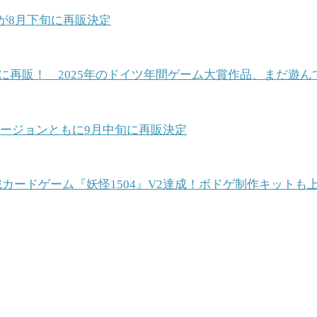
が8月下旬に再販決定
28日に再販！ 2025年のドイツ年間ゲーム大賞作品、まだ
ージョンともに9月中旬に再販決定
】2人対戦カードゲーム『妖怪1504』V2達成！ボドゲ制作キットも