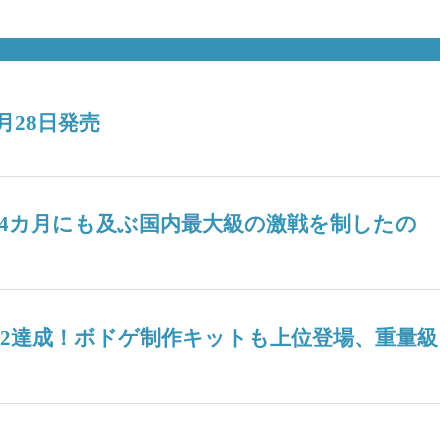
月28日発売
！ 4カ月にも及ぶ国内最大級の激戦を制したの
04』V2達成！ボドゲ制作キットも上位登場、重量級