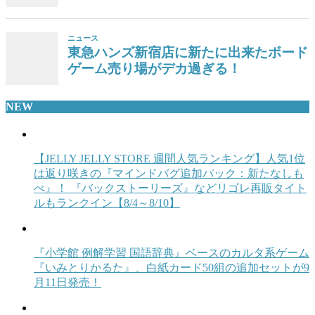
NEW
【JELLY JELLY STORE 週間人気ランキング】人気1位
は返り咲きの『マインドバグ追加パック：新たなしも
べ』！ 『バックストーリーズ』などリゴレ再販タイト
ルもランクイン【8/4～8/10】
『小学館 例解学習 国語辞典』ベースのカルタ系ゲーム
『いみとりかるた』、白紙カード50組の追加セットが9
月11日発売！