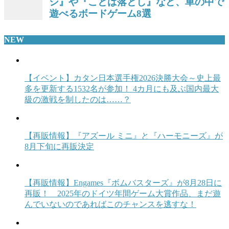
NEW
【イベント】カタン日本選手権2026決勝大会～史上最
多を更新する1532名が参加！ 4カ月にも及ぶ国内最大
級の激戦を制したのは……？
【再販情報】『アズール ミニ』と『ハーモニーズ』が
8月下旬に再販決定
【再販情報】Engames『ボムバスターズ』が8月28日に
再販！ 2025年のドイツ年間ゲーム大賞作品、まだ遊
んでいないのであればこのチャンスを逃すな！