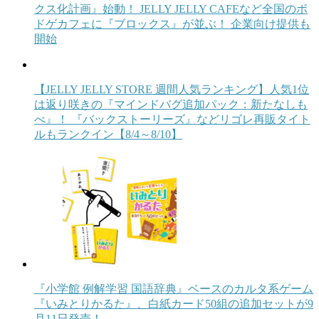
クス化計画』始動！ JELLY JELLY CAFEなど全国のボ
ドゲカフェに『ブロックス』が並ぶ！ 企業向け提供も
開始
【JELLY JELLY STORE 週間人気ランキング】人気1位
は返り咲きの『マインドバグ追加パック：新たなしも
べ』！ 『バックストーリーズ』などリゴレ再販タイト
ルもランクイン【8/4～8/10】
『小学館 例解学習 国語辞典』ベースのカルタ系ゲーム
『いみとりかるた』、白紙カード50組の追加セットが9
月11日発売！