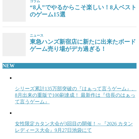
コラム
“8人”でやるからこそ楽しい！8人ベスト
のゲーム15選
ニュース
東急ハンズ新宿店に新たに出来たボード
ゲーム売り場がデカ過ぎる！
NEW
シリーズ累計135万部突破の『はぁって言うゲーム』、
8月出来の重版で100刷達成！ 最新作は『信長のはぁっ
て言うゲーム』
女性限定カタン大会が3回目の開催！～『2026 カタン
レディース大会』9月27日池袋にて