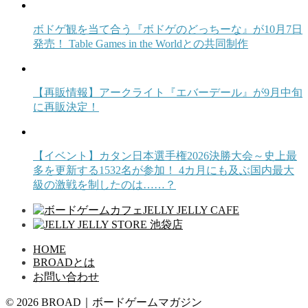
ボドゲ観を当て合う『ボドゲのどっちーな』が10月7日
発売！ Table Games in the Worldとの共同制作
【再販情報】アークライト『エバーデール』が9月中旬
に再販決定！
【イベント】カタン日本選手権2026決勝大会～史上最
多を更新する1532名が参加！ 4カ月にも及ぶ国内最大
級の激戦を制したのは……？
HOME
BROADとは
お問い合わせ
© 2026 BROAD｜ボードゲームマガジン