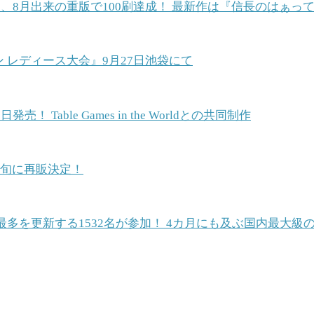
、8月出来の重版で100刷達成！ 最新作は『信長のはぁっ
ン レディース大会』9月27日池袋にて
able Games in the Worldとの共同制作
中旬に再販決定！
最多を更新する1532名が参加！ 4カ月にも及ぶ国内最大