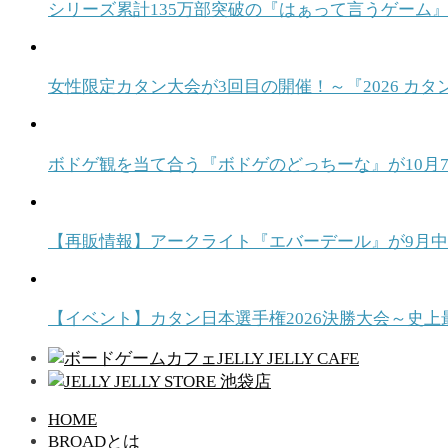
シリーズ累計135万部突破の『はぁって言うゲーム』
女性限定カタン大会が3回目の開催！～『2026 カタ
ボドゲ観を当て合う『ボドゲのどっちーな』が10月7日発売！ T
【再販情報】アークライト『エバーデール』が9月
【イベント】カタン日本選手権2026決勝大会～史上
HOME
BROADとは