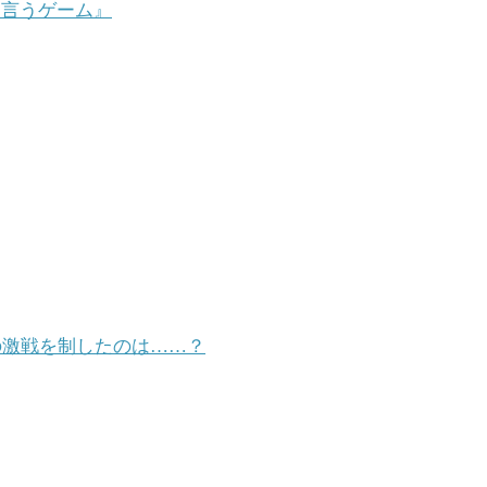
て言うゲーム』
級の激戦を制したのは……？