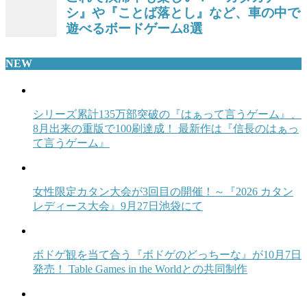
NEW
シリーズ累計135万部突破の『はぁって言うゲーム』、
8月出来の重版で100刷達成！ 最新作は『信長のはぁっ
て言うゲーム』
女性限定カタン大会が3回目の開催！～『2026 カタン
レディース大会』9月27日池袋にて
ボドゲ観を当て合う『ボドゲのどっちーな』が10月7日
発売！ Table Games in the Worldとの共同制作