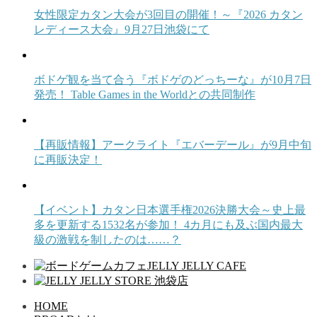
女性限定カタン大会が3回目の開催！～『2026 カタン
レディース大会』9月27日池袋にて
ボドゲ観を当て合う『ボドゲのどっちーな』が10月7日
発売！ Table Games in the Worldとの共同制作
【再販情報】アークライト『エバーデール』が9月中旬
に再販決定！
【イベント】カタン日本選手権2026決勝大会～史上最
多を更新する1532名が参加！ 4カ月にも及ぶ国内最大
級の激戦を制したのは……？
HOME