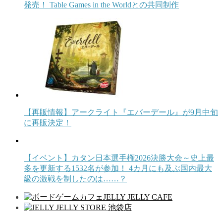
発売！ Table Games in the Worldとの共同制作
【再販情報】アークライト『エバーデール』が9月中旬
に再販決定！
【イベント】カタン日本選手権2026決勝大会～史上最
多を更新する1532名が参加！ 4カ月にも及ぶ国内最大
級の激戦を制したのは……？