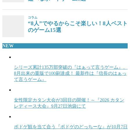
コラム
“8人”でやるからこそ楽しい！8人ベスト
のゲーム15選
NEW
シリーズ累計135万部突破の『はぁって言うゲーム』、
8月出来の重版で100刷達成！ 最新作は『信長のはぁっ
て言うゲーム』
女性限定カタン大会が3回目の開催！～『2026 カタン
レディース大会』9月27日池袋にて
ボドゲ観を当て合う『ボドゲのどっちーな』が10月7日