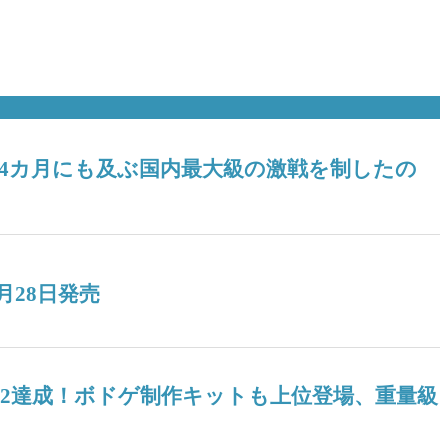
！ 4カ月にも及ぶ国内最大級の激戦を制したの
月28日発売
04』V2達成！ボドゲ制作キットも上位登場、重量級