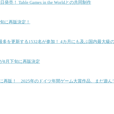
able Games in the Worldとの共同制作
中旬に再販決定！
最多を更新する1532名が参加！ 4カ月にも及ぶ国内最大
が8月下旬に再販決定
28日に再販！ 2025年のドイツ年間ゲーム大賞作品、まだ