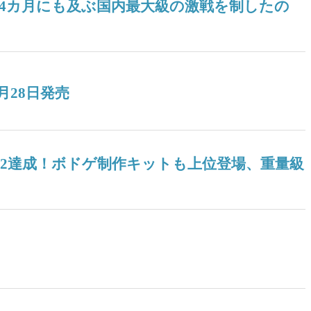
！ 4カ月にも及ぶ国内最大級の激戦を制したの
月28日発売
04』V2達成！ボドゲ制作キットも上位登場、重量級