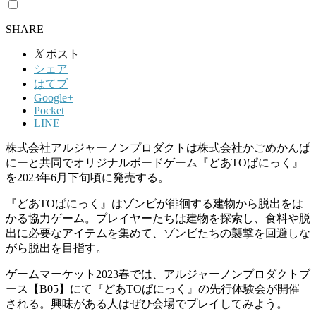
SHARE
𝕏
ポスト
シェア
はてブ
Google+
Pocket
LINE
株式会社アルジャーノンプロダクトは株式会社かごめかんぱ
にーと共同でオリジナルボードゲーム『どあTOぱにっく』
を2023年6月下旬頃に発売する。
『どあTOぱにっく』はゾンビが徘徊する建物から脱出をは
かる協力ゲーム。プレイヤーたちは建物を探索し、食料や脱
出に必要なアイテムを集めて、ゾンビたちの襲撃を回避しな
がら脱出を目指す。
ゲームマーケット2023春では、アルジャーノンプロダクトブ
ース【B05】にて『どあTOぱにっく』の先行体験会が開催
される。興味がある人はぜひ会場でプレイしてみよう。