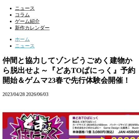
ニュース
コラム
ゲーム紹介
新作カレンダー
ホーム
ニュース
仲間と協力してゾンビうごめく建物か
ら脱出せよ～『どあTOぱにっく』予約
開始＆ゲムマ23春で先行体験会開催！
2023/04/28
2026/06/03