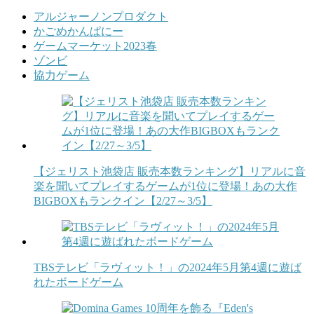
アルジャーノンプロダクト
かごめかんぱにー
ゲームマーケット2023春
ゾンビ
協力ゲーム
【ジェリスト池袋店 販売本数ランキング】リアルに音
楽を聞いてプレイするゲームが1位に登場！あの大作
BIGBOXもランクイン【2/27～3/5】
TBSテレビ「ラヴィット！」の2024年5月第4週に遊ば
れたボードゲーム