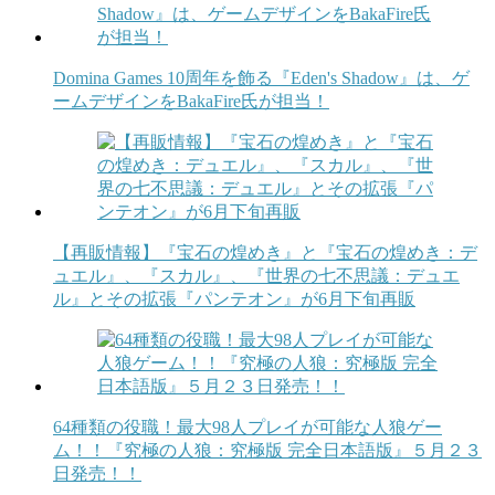
Domina Games 10周年を飾る『Eden's Shadow』は、ゲ
ームデザインをBakaFire氏が担当！
【再販情報】『宝石の煌めき』と『宝石の煌めき：デ
ュエル』、『スカル』、『世界の七不思議：デュエ
ル』とその拡張『パンテオン』が6月下旬再販
64種類の役職！最大98人プレイが可能な人狼ゲー
ム！！『究極の人狼：究極版 完全日本語版』５月２３
日発売！！