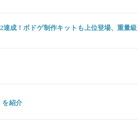
04』V2達成！ボドゲ制作キットも上位登場、重量級
』を紹介