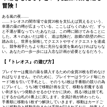
冒険！
ある嵐の夜……
……トレオスの闇市場で金貨20枚を支払えば買えるという、
幸運の薬の噂が広まっている。ここしばらくのあいだ、ずっ
と不運が重なっていたあなたは、この噂に賭けてみることに
した。木々のあいだは暗く、道は危険だ。故郷の防壁の外に
踏み出し、世界を探検してクエストやサイドクエストを達成
し、競争相手たちより先に充分な金貨を集めなければならな
い。あなたの一歩一歩には入念な計画が必要となるだろう。
【『トレオス』の遊び方】
プレイヤーは魔法の薬を購入するための金貨20枚を貯めなけ
ればなりません。そのために、プレイヤーはラウンド毎にカ
ード5枚を引いて手札とし、そのうち1枚は手番順の競りの為
にプレイし、うち3枚で移動計画を立て、移動を邪魔する追
い剥ぎをいつ発動させるかひそかに決め、残る1枚は捨て札
にするか山札の1番上に戻します。全員計画が終わったら、
手番順に移動を1枚ずつ解決していきます。移動はカードご
とに移動力と移動方向または手段が記されており、効率よく