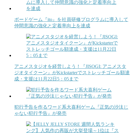
ボードゲーム『ito』を社員研修プログラムに導入して
仲間意識の強化と定着率向上を達成
アニメスタジオを経営しよう！『JISOGI: アニメスタ
ジオタイクーン』がKickstarterでストレッチゴール額達
成・支援は11月22日5：05まで
犯行予告を作るワード系大喜利ゲーム『正気の沙汰じ
ゃない犯行予告』が発売