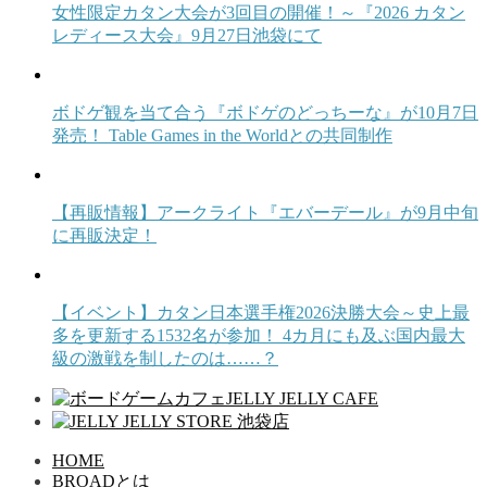
女性限定カタン大会が3回目の開催！～『2026 カタン
レディース大会』9月27日池袋にて
ボドゲ観を当て合う『ボドゲのどっちーな』が10月7日
発売！ Table Games in the Worldとの共同制作
【再販情報】アークライト『エバーデール』が9月中旬
に再販決定！
【イベント】カタン日本選手権2026決勝大会～史上最
多を更新する1532名が参加！ 4カ月にも及ぶ国内最大
級の激戦を制したのは……？
HOME
BROADとは