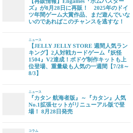
【再販情報】Engames『ボムバスター
ズ』が8月28日に再販！ 2025年のドイ
ツ年間ゲーム大賞作品、まだ遊んでいな
いのであればこのチャンスを逃すな！
ニュース
【JELLY JELLY STORE 週間人気ラン
キング】2人対戦カードゲーム『妖怪
1504』V2達成！ボドゲ制作キットも上
位登場、重量級も人気の一週間【7/28～
8/3】
ニュース
『カタン 航海者版』～『カタン』人気
No.1拡張セットがリニューアル版で登
場！ 8月28日発売
コラム