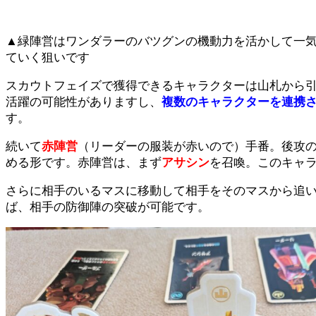
▲緑陣営はワンダラーのバツグンの機動力を活かして一
ていく狙いです
スカウトフェイズで獲得できるキャラクターは山札から引
活躍の可能性がありますし、
複数のキャラクターを連携
す。
続いて
赤陣営
（リーダーの服装が赤いので）手番。後攻の
める形です。赤陣営は、まず
アサシン
を召喚。このキャ
さらに相手のいるマスに移動して相手をそのマスから追
ば、相手の防御陣の突破が可能です。