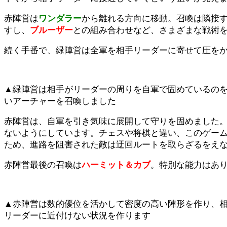
赤陣営は
ワンダラー
から離れる方向に移動。召喚は隣接す
すし、
ブルーザー
との組み合わせなど、さまざまな戦術
続く手番で、緑陣営は全軍を相手リーダーに寄せて圧を
▲緑陣営は相手がリーダーの周りを自軍で固めているの
いアーチャーを召喚しました
赤陣営は、自軍を引き気味に展開して守りを固めました
ないようにしています。チェスや将棋と違い、このゲー
ため、進路を阻害された敵は迂回ルートを取らざるをえ
赤陣営最後の召喚は
ハーミット＆カブ
。特別な能力はあり
▲赤陣営は数的優位を活かして密度の高い陣形を作り、
リーダーに近付けない状況を作ります