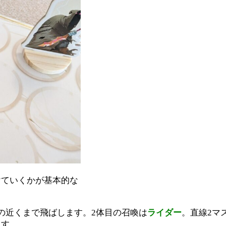
けていくかが基本的な
の近くまで飛ばします。2体目の召喚は
ライダー
。直線2マ
ます。