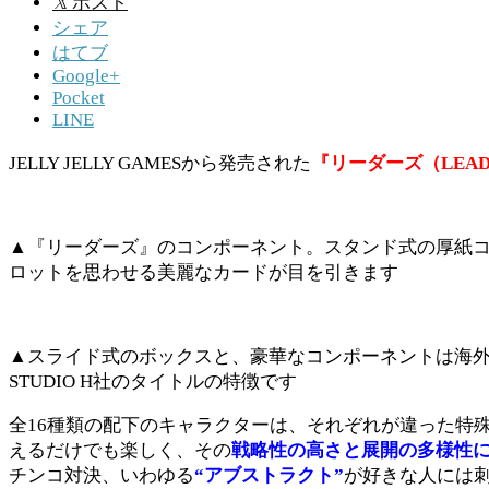
𝕏
ポスト
シェア
はてブ
Google+
Pocket
LINE
JELLY JELLY GAMESから発売された
『リーダーズ（LEAD
▲『リーダーズ』のコンポーネント。スタンド式の厚紙
ロットを思わせる美麗なカードが目を引きます
▲スライド式のボックスと、豪華なコンポーネントは海
STUDIO H社のタイトルの特徴です
全16種類の配下のキャラクターは、それぞれが違った特
えるだけでも楽しく、その
戦略性の高さと展開の多様性
チンコ対決、いわゆる
“アブストラクト”
が好きな人には