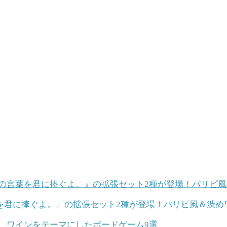
を君に捧ぐよ。』の拡張セット2種が登場！パリピ風＆渋め