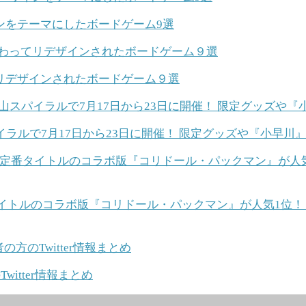
ンをテーマにしたボードゲーム9選
リデザインされたボードゲーム９選
ラルで7月17日から23日に開催！ 限定グッズや『小早川
】定番タイトルのコラボ版『コリドール・パックマン』が人気1位！ 
itter情報まとめ