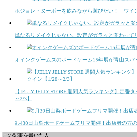
ボジョレ・ヌーボーを飲みながら遊びたい！ ワイ
単なるリメイクじゃない。設定がガラッと変わって
オインクゲームズのボードゲーム15年展が青山スパイ
【JELLY JELLY STORE 週間人気ランキング
～2/3】
9月30日山梨ボードゲームフリマ開催！出店者の方のTw
この記事を書いた人