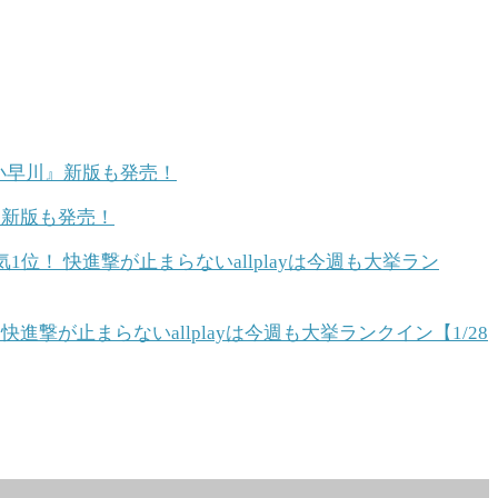
』新版も発売！
快進撃が止まらないallplayは今週も大挙ランクイン【1/28