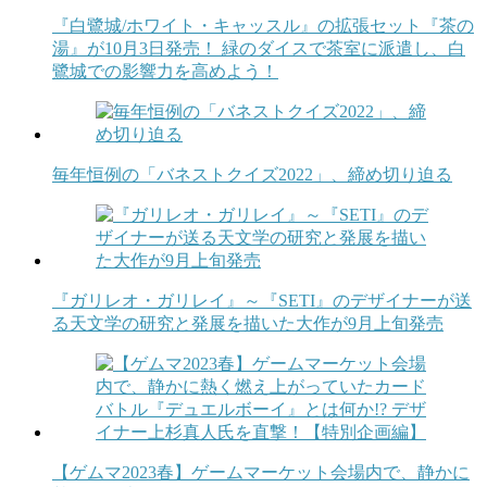
『白鷺城/ホワイト・キャッスル』の拡張セット『茶の
湯』が10月3日発売！ 緑のダイスで茶室に派遣し、白
鷺城での影響力を高めよう！
毎年恒例の「バネストクイズ2022」、締め切り迫る
『ガリレオ・ガリレイ』～『SETI』のデザイナーが送
る天文学の研究と発展を描いた大作が9月上旬発売
【ゲムマ2023春】ゲームマーケット会場内で、静かに