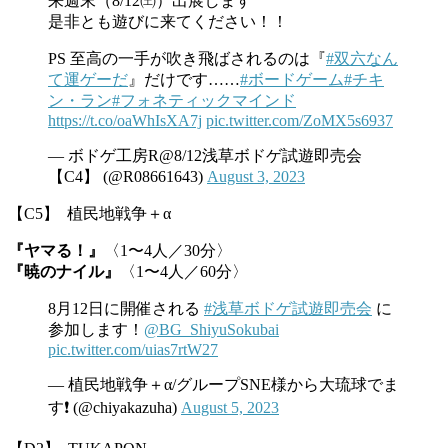
来週末（8/12㈯）出展します
是非とも遊びに来てください！！
PS 至高の一手が吹き飛ばされるのは『
#双六なん
て運ゲーだ
』だけです……
#ボードゲーム
#チキ
ン・ラン
#フォネティックマインド
https://t.co/oaWhIsXA7j
pic.twitter.com/ZoMX5s6937
— ボドゲ工房R@8/12浅草ボドゲ試遊即売会
【C4】 (@R08661643)
August 3, 2023
【C5】 植民地戦争＋α
『ヤマる！』
〈1〜4人／30分〉
『暁のナイル』
〈1〜4人／60分〉
8月12日に開催される
#浅草ボドゲ試遊即売会
に
参加します！
@BG_ShiyuSokubai
pic.twitter.com/uias7rtW27
— 植民地戦争＋α/グループSNE様から大琉球でま
す❗ (@chiyakazuha)
August 5, 2023