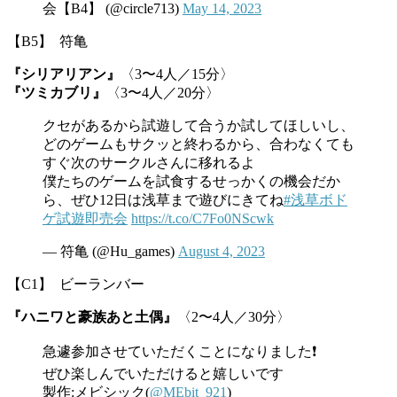
会【B4】 (@circle713)
May 14, 2023
【B5】 符亀
『シリアリアン』
〈3〜4人／15分〉
『ツミカブリ』
〈3〜4人／20分〉
クセがあるから試遊して合うか試してほしいし、
どのゲームもサクッと終わるから、合わなくても
すぐ次のサークルさんに移れるよ
僕たちのゲームを試食するせっかくの機会だか
ら、ぜひ12日は浅草まで遊びにきてね
#浅草ボド
ゲ試遊即売会
https://t.co/C7Fo0NScwk
— 符亀 (@Hu_games)
August 4, 2023
【C1】 ビーランバー
『ハニワと豪族あと土偶』
〈2〜4人／30分〉
急遽参加させていただくことになりました❗
ぜひ楽しんでいただけると嬉しいです
製作:メビシック(
@MEbit_921
)