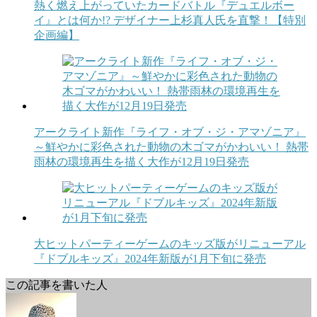
熱く燃え上がっていたカードバトル『デュエルボー
イ』とは何か!? デザイナー上杉真人氏を直撃！【特別
企画編】
アークライト新作『ライフ・オブ・ジ・アマゾニア』
～鮮やかに彩色された動物の木ゴマがかわいい！ 熱帯
雨林の環境再生を描く大作が12月19日発売
大ヒットパーティーゲームのキッズ版がリニューアル
『ドブルキッズ』2024年新版が1月下旬に発売
この記事を書いた人