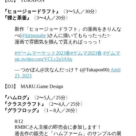
【D2】 TUKAPON
『ヒョージョードラフト』
〈3〜5人／30分〉
『狸と茶釜』
〈3〜4人／20分〉
新作「ヒョージョードラフト」の漫画をきりんな
べ(
@kirinnnabe
)さんに描いてもらったった✨
漫画で雰囲気を掴んで貰えればっっっ！
#ゲームマーケット2023春
#ゲムマ2023春
#ゲムマ
pic.twitter.com/VCLc2p3ASq
— つかぽん@次なんだっけ？ (@Tukapon00)
April
23, 2023
【D3】 MARU.Game Design
『ハムログ』
〈2〜5人／25分〉
『クラスクラフト』
〈2〜4人／25分〉
『グラフロッグ』
〈1～8人／20分〉
8/12
RMBCさん主催の即売会に参加します！
過去作の販売と「ハムファーム」のサンプルの展