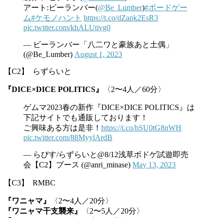
アート:ビーランバー(
@Be_Lumber
)
#ボードゲー
ム
#ケモノハント
https://t.co/dZapk2EsR3
pic.twitter.com/khALUtivg0
— ビーランバー「八二ワと豪族あと土偶」
(@Be_Lumber)
August 1, 2023
【C2】 らずらいと
『DICE×DICE POLITICS』
〈2〜4人／60分〉
ゲムマ2023春の新作『DICE×DICE POLITICS』は
下記サイトでも通販しております！
ご興味ある方は是非！
https://t.co/hSU0tG8nWH
pic.twitter.com/88MyylArdB
— らぴす/らずらいと@8/12浅草ボドゲ試遊即売
会【C2】ブース (@anri_minase)
May 13, 2023
【C3】 RMBC
『ワニャマ』
〈2〜4人／20分〉
『ワニャマ干支襲来』
〈2〜5人／20分〉