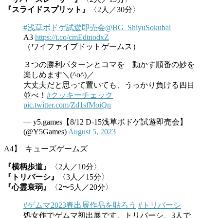
『スライドスプリット』
〈2人／30分〉
#浅草ボドゲ試遊即売会
@BG_ShiyuSokubai
A3
https://t.co/cmEdtnodxZ
（ワイファイブドットゲームス）
３つの勝利パターンとコマを 動かす順番の妙を
楽しめます＼(^o^)／
大丈夫だと思って置いても、うっかり負ける四目
並べ！
#クッキーチェック
pic.twitter.com/Zd1sfMoiQn
— y5.games【8/12 D-15浅草ボドゲ試遊即売会】
(@Y5Games)
August 5, 2023
A4】 キューズゲームズ
『横柄歩道』
〈2人／10分〉
『トリバーシ』
〈3人／15分〉
『心霊衰弱』
〈2〜5人／20分〉
#ゲムマ2023春出展作品を貼ろう
#トリバーシ
処女作でゲムマ初出展です。トリバーシ、3人で