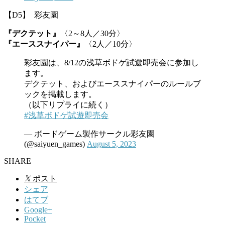
【D5】 彩友園
『デクテット』
〈2～8人／30分〉
『エーススナイパー』
〈2人／10分〉
彩友園は、8/12の浅草ボドゲ試遊即売会に参加し
ます。
デクテット、およびエーススナイパーのルールブ
ックを掲載します。
（以下リプライに続く）
#浅草ボドゲ試遊即売会
— ボードゲーム製作サークル彩友園
(@saiyuen_games)
August 5, 2023
SHARE
𝕏
ポスト
シェア
はてブ
Google+
Pocket