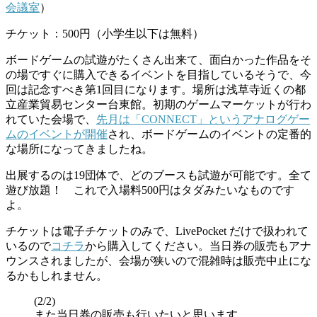
会議室
）
チケット：500円（小学生以下は無料）
ボードゲームの試遊がたくさん出来て、面白かった作品をそ
の場ですぐに購入できるイベントを目指しているそうで、今
回は記念すべき第1回目になります。場所は浅草寺近くの都
立産業貿易センター台東館。初期のゲームマーケットが行わ
れていた会場で、
先月は「CONNECT」というアナログゲー
ムのイベントが開催
され、ボードゲームのイベントの定番的
な場所になってきましたね。
出展するのは19団体で、どのブースも試遊が可能です。全て
遊び放題！ これで入場料500円はタダみたいなものです
よ。
チケットは電子チケットのみで、LivePocket だけで扱われて
いるので
コチラ
から購入してください。当日券の販売もアナ
ウンスされましたが、会場が狭いので混雑時は販売中止にな
るかもしれません。
(2/2)
また当日券の販売も行いたいと思います。