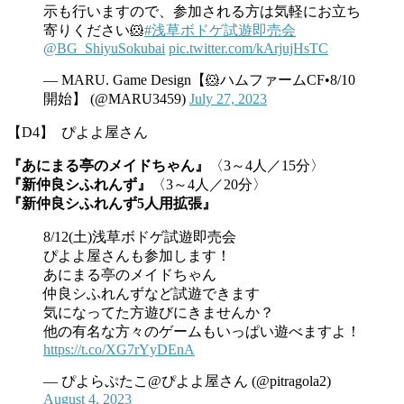
示も行いますので、参加される方は気軽にお立ち
寄りください🐹
#浅草ボドゲ試遊即売会
@BG_ShiyuSokubai
pic.twitter.com/kArjujHsTC
— MARU. Game Design【🐹ハムファームCF•8/10
開始】 (@MARU3459)
July 27, 2023
【D4】 ぴよよ屋さん
『あにまる亭のメイドちゃん』
〈3～4人／15分〉
『新仲良シふれんず』
〈3～4人／20分〉
『新仲良シふれんず5人用拡張』
8/12(土)浅草ボドゲ試遊即売会
ぴよよ屋さんも参加します！
あにまる亭のメイドちゃん
仲良シふれんずなど試遊できます
気になってた方遊びにきませんか？
他の有名な方々のゲームもいっぱい遊べますよ！
https://t.co/XG7rYyDEnA
— ぴよらぷたこ@ぴよよ屋さん (@pitragola2)
August 4, 2023