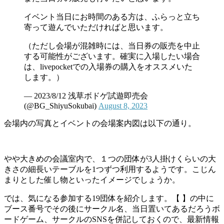
イベント当日にお時間のある方は、ふらっと立ち
寄って遊んでいただければと思います。
（ただし会場が混雑時には、当日券の販売を中止
する可能性がございます。確実に入場したい場合
は、livepocketでの入場券の購入をオススメいた
します。）
— 2023/8/12 浅草ボドゲ試遊即売会
(@BG_ShiyuSokubai)
August 8, 2023
会場内の写真とイベントの会場案内図は以下の通り。
やや大きめの会議室内で、１つの団体が3人掛けくらいの大
きさの細長いテーブルを1つずつ利用するようです。こじん
まりとした催し物といったイメージでしょうか。
では、気になる参加する19団体を紹介します。【 】の中に
ブース番号でその後にサークル名、当日置いてあるだろうボ
ードゲーム、サークルのSNSを併記しておくので、最新情報