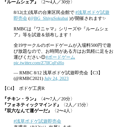
『ルームシェア』
〈2〜4人／30分〉
8/12(土)浅草の台東区民会館で
#浅草ボドゲ試遊
即売会
(
@BG_ShiyuSokubai
)が開催されます✨
RMBCは『ワニャマ』シリーズや『ルームシェ
ア』等を試遊＆頒布します！
全19サークルのボードゲームが入場料500円で遊
び放題なので、お時間がある方はお気軽に足をお
運びください😊
#ボードゲーム
pic.twitter.com/Z7lICqFsHo
— RMBC 8/12 浅草ボドゲ試遊即売会【C3】
(@RMBC2021)
July 24, 2023
【C4】 ボドゲ工房R
『チキン・ラン』
〈4〜7人／20分〉
『フォネティックマインド』
〈2人／15分〉
『双六なんて運ゲーだ』
〈2〜4人〉
#浅草ボドゲ試遊即売会