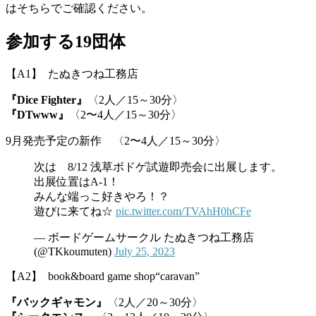
はそちらでご確認ください。
参加する19団体
【A1】 たぬきつね工務店
『Dice Fighter』
〈2人／15～30分〉
『DTwww』
〈2〜4人／15～30分〉
9月発売予定の新作 〈2〜4人／15～30分〉
次は 8/12 浅草ボドゲ試遊即売会に出展します。
出展位置はA-1！
みんな端っこ好きやろ！？
遊びに来てね☆
pic.twitter.com/TVAhH0hCFe
— ボードゲームサークル たぬきつね工務店
(@TKkoumuten)
July 25, 2023
【A2】 book&board game shop“caravan”
『バックギャモン』
〈2人／20～30分〉