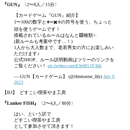
『GUN』
〈2〜8人／15分〉
【カードゲーム『GUN』紹介】
1〜100の数字と➕➖✖️➗の符号を使う、ちょっと
頭を使うゲームです！
搭載されているルールはなんと🔟種類✨
(新ルールも考案中です…！)
1人から大人数まで、老若男女の方にお楽しみい
ただけます♪
公式SHOP、ルール説明動画はツリーのリンクを
ご覧ください！
pic.twitter.com/E9eBG1F3hh
— GUN【カードゲーム】 (@rhistosene_lily)
July 9,
2023
【B3】 どすこい喫茶やま工房
『Lunker FISH』
〈2〜4人／80分〉
はい、という訳で
どすこい喫茶やま工房
として参加させて頂きます！