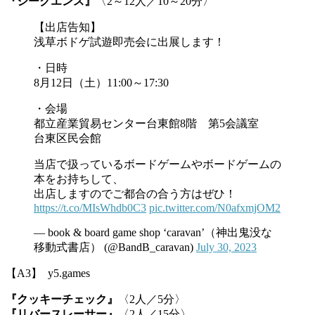
『シークエンス』
〈2～12人／10～20分〉
【出店告知】
浅草ボドゲ試遊即売会に出展します！
・日時
8月12日（土）11:00～17:30
・会場
都立産業貿易センター台東館8階 第5会議室
台東区民会館
当店で扱っているボードゲームやボードゲームの
本をお持ちして、
出店しますのでご都合の合う方はぜひ！
https://t.co/MIsWhdb0C3
pic.twitter.com/N0afxmjOM2
— book & board game shop ‘caravan’（神出鬼没な
移動式書店） (@BandB_caravan)
July 30, 2023
【A3】 y5.games
『クッキーチェック』
〈2人／5分〉
『リバースレーサー』
〈2人／15分〉