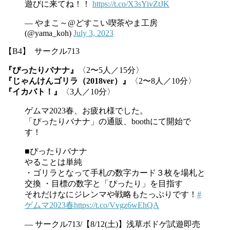
遊びに来てね！！
https://t.co/X3sYivZtJK
— やまこ～@どすこい喫茶やま工房
(@yama_koh)
July 3, 2023
【B4】 サークル713
『ぴったりバナナ』
〈2〜5人／15分〉
『じゃんけんゴリラ（2018ver）』
〈2〜8人／10分〉
『イカバト！』
〈3人／10分〉
ゲムマ2023春、お疲れ様でした。
「ぴったりバナナ」の通販、boothにて開始で
す！
■ぴったりバナナ
やることは単純
・ゴリラとなって手札の数字カード３枚を場札と
交換 ・目標の数字と「ぴったり」を目指す
それだけなにジレンマや戦略もたっぷりです！
#
ゲムマ2023春
https://t.co/Vvgz6wEhQA
— サークル713/【8/12(土)】浅草ボドゲ試遊即売