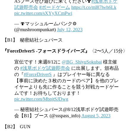
A5ブースぜひ遊びに来てください🍄
#浅草ボドゲ
試遊即売会
#ボードゲーム
https://t.co/mI87lwh6Lk
pic.twitter.com/sXYyXCmPwi
— 🍄マッシュルームパンク⚙
(@mushroompunkart)
July 12, 2023
【B1】 秘密結社シュパース
『ForceDriverS -フォースドライバーズ』
〈2〜5人／15分〉
宣伝です！来週8/12に
@BG_ShiyuSokubai
様主催
の
#浅草ボドゲ試遊即売会
に出展します。頒布品
の『
#ForceDriverS
』はプレイヤー毎に異なる
【事前に決めた３枚のカードのペア】を他のプレ
イヤーよりも先に作ることを競う対戦カードゲー
ムです！お待ちしております！
pic.twitter.com/MbnjtSJDwg
— 秘密結社シュパース@8/12浅草ボドゲ試遊即売
会【B1】ブース (@ssspass_info)
August 5, 2023
【B2】 GUN