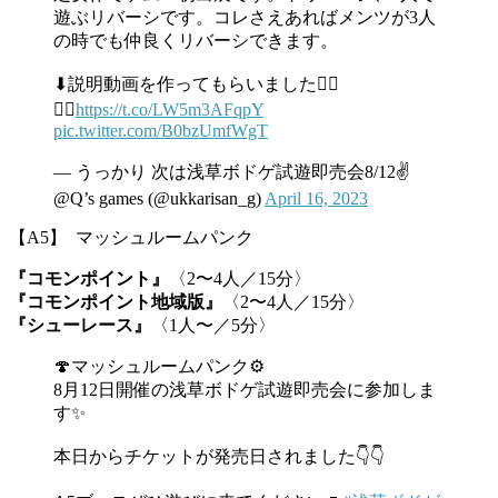
遊ぶリバーシです。コレさえあればメンツが3人
の時でも仲良くリバーシできます。
⬇説明動画を作ってもらいました👯‍♀️
👯‍♀️
https://t.co/LW5m3AFqpY
pic.twitter.com/B0bzUmfWgT
— うっかり 次は浅草ボドゲ試遊即売会8/12✌️
@Q’s games (@ukkarisan_g)
April 16, 2023
【A5】 マッシュルームパンク
『コモンポイント』
〈2〜4人／15分〉
『コモンポイント地域版』
〈2〜4人／15分〉
『シューレース』
〈1人〜／5分〉
🍄マッシュルームパンク⚙
8月12日開催の浅草ボドゲ試遊即売会に参加しま
す✨
本日からチケットが発売日されました👇👇