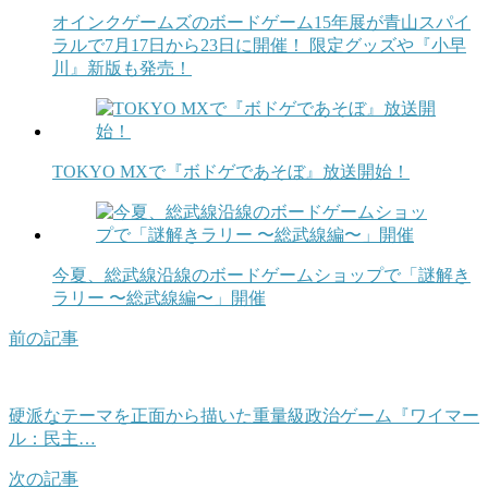
オインクゲームズのボードゲーム15年展が青山スパイ
ラルで7月17日から23日に開催！ 限定グッズや『小早
川』新版も発売！
TOKYO MXで『ボドゲであそぼ』放送開始！
今夏、総武線沿線のボードゲームショップで「謎解き
ラリー 〜総武線編〜」開催
前の記事
硬派なテーマを正面から描いた重量級政治ゲーム『ワイマー
ル：民主…
次の記事