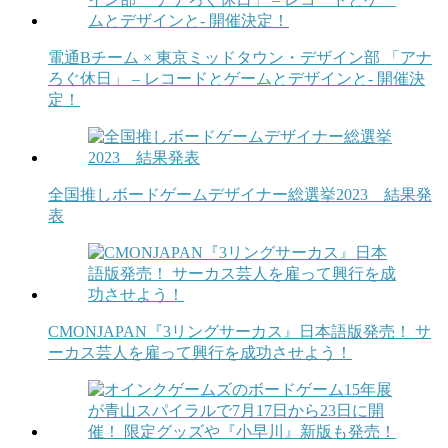
電通Bチーム × 東京ミッドタウン・デザイン部 「アナ
ろぐ休日」 – レコードとゲームとデザインと- 開催決
定！
全国推しボードゲームデザイナー総選挙2023 結果発
表
CMONJAPAN『3リングサーカス』日本語版発売！ サ
ーカス芸人を雇って興行を成功させよう！