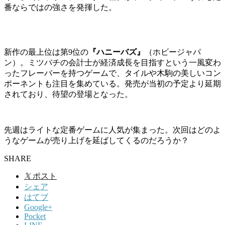
番ならではの強さを発揮した。
新作の最上位は第9位の
『ハニーバズ』
（ホビージャパ
ン）。ミツバチの会計士が経済成長を目指すという一風変わ
ったフレーバーを持つゲームで、タイルや木駒の美しいコン
ポーネントも注目を集めている。発売が当初の予定より延期
されており、待望の登場となった。
先週はライトな定番ゲームに人気が集まった。次回はどのよ
うなゲームが売り上げを延ばしてくるのだろうか？
SHARE
𝕏
ポスト
シェア
はてブ
Google+
Pocket