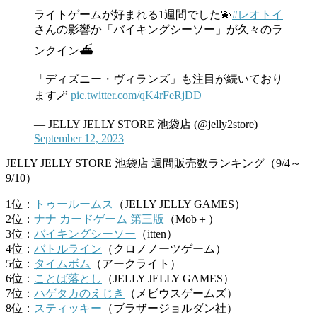
ライトゲームが好まれる1週間でした💫
#レオトイ
さんの影響か「バイキングシーソー」が久々のラ
ンクイン⛴️
「ディズニー・ヴィランズ」も注目が続いており
ます🪄
pic.twitter.com/qK4rFeRjDD
— JELLY JELLY STORE 池袋店 (@jelly2store)
September 12, 2023
JELLY JELLY STORE 池袋店 週間販売数ランキング（9/4～
9/10）
1位：
トゥールームス
（JELLY JELLY GAMES）
2位：
ナナ カードゲーム 第三版
（Mob＋）
3位：
バイキングシーソー
（itten）
4位：
バトルライン
（クロノノーツゲーム）
5位：
タイムボム
（アークライト）
6位：
ことば落とし
（JELLY JELLY GAMES）
7位：
ハゲタカのえじき
（メビウスゲームズ）
8位：
スティッキー
（ブラザージョルダン社）