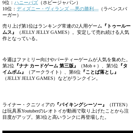
9位：
ハニーバズ
（ホビージャパン）
10位：
ディズニー・ヴィランズ ―悪の勝利―
（ラベンスバ
ーガー）
売り上げ第1位はランキング常連の2人用ゲーム
『トゥールー
ムス』
（JELLY JELLY GAMES）。安定して売れ続ける人気
作となっている。
今週はファミリー向けやパーティーゲームが人気を集めた。
第2位
『ナナ カードゲーム 第三版』
（Mob＋）、第5位
『タ
イムボム』
（アークライト）、第6位
『ことば落とし』
（JELLY JELLY GAMES）などがランクイン。
ライナー・クニツィアの
『バイキングシーソー』
（ITTEN）
は玩具系Youtuberのレオトイが動画で取り上げたことから注
目度がアップ。第3位と高いランクに再登場した。