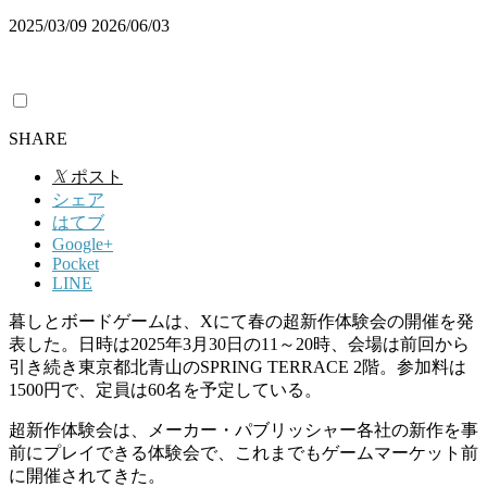
2025/03/09
2026/06/03
SHARE
𝕏
ポスト
シェア
はてブ
Google+
Pocket
LINE
暮しとボードゲームは、Xにて春の超新作体験会の開催を発
表した。日時は2025年3月30日の11～20時、会場は前回から
引き続き東京都北青山のSPRING TERRACE 2階。参加料は
1500円で、定員は60名を予定している。
超新作体験会は、メーカー・パブリッシャー各社の新作を事
前にプレイできる体験会で、これまでもゲームマーケット前
に開催されてきた。