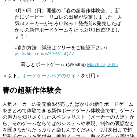
3月30日（日）開催の「春の超新作体験会」、新
たにジーピー、リゴレの出展が決定しました！人
気14メーカーがそろい踏み！発売前&発売したば
かりの新作ボードゲームをたっぷり1日遊びまし
ょう！
↓参加方法、詳細はツリーをご確認下さい↓
pic.twitter.com/WA3AVIaQZZ
— 暮しとボードゲーム (@krstbg)
March 12, 2025
＜以下、
ボードゲームベアのサイト
を引用＞
春の超新作体験会
人気メーカーの発売前&発売したばかりの新作ボードゲーム
をまとめて体験できる新作ボードゲーム体験会です。ゲーム
の魅力を知り尽くしたスペシャリスト（メーカーの人達）か
ら、そのゲームならではのシステムや表現、制作の裏話など
を聞きながらたっぷりと楽しんでください。2月28日まで超
早割チケットを受付中。参加メーカー、遊べるゲーム等は決