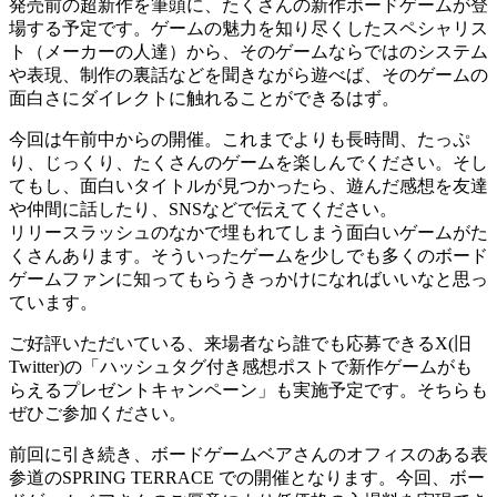
発売前の超新作を筆頭に、たくさんの新作ボードゲームが登
場する予定です。ゲームの魅力を知り尽くしたスペシャリス
ト（メーカーの人達）から、そのゲームならではのシステム
や表現、制作の裏話などを聞きながら遊べば、そのゲームの
面白さにダイレクトに触れることができるはず。
今回は午前中からの開催。これまでよりも長時間、たっぷ
り、じっくり、たくさんのゲームを楽しんでください。そし
てもし、面白いタイトルが見つかったら、遊んだ感想を友達
や仲間に話したり、SNSなどで伝えてください。
リリースラッシュのなかで埋もれてしまう面白いゲームがた
くさんあります。そういったゲームを少しでも多くのボード
ゲームファンに知ってもらうきっかけになればいいなと思っ
ています。
ご好評いただいている、来場者なら誰でも応募できるX(旧
Twitter)の「ハッシュタグ付き感想ポストで新作ゲームがも
らえるプレゼントキャンペーン」も実施予定です。そちらも
ぜひご参加ください。
前回に引き続き、ボードゲームベアさんのオフィスのある表
参道のSPRING TERRACE での開催となります。今回、ボー