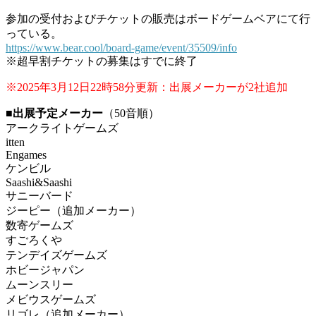
参加の受付およびチケットの販売はボードゲームベアにて行
っている。
https://www.bear.cool/board-game/event/35509/info
※超早割チケットの募集はすでに終了
※2025年3月12日22時58分更新：出展メーカーが2社追加
■出展予定メーカー
（50音順）
アークライトゲームズ
itten
Engames
ケンビル
Saashi&Saashi
サニーバード
ジーピー（追加メーカー）
数寄ゲームズ
すごろくや
テンデイズゲームズ
ホビージャパン
ムーンスリー
メビウスゲームズ
リゴレ（追加メーカー）