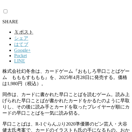
SHARE
𝕏
ポスト
シェア
はてブ
Google+
Pocket
LINE
株式会社幻冬舎は、カードゲーム『おもしろ早口ことばゲー
ム もももすももも』を、2025年4月28日に発売する。価格
は1,980円（税込）。
同作は、カードに書かれた早口ことばを読むゲーム。読み上
げられた早口ことばが書かれたカードをかるたのように早取
りし、その後に読み手とカードを取ったプレイヤーが順にカ
ードの早口ことばを一気に読み切る。
早口ことばは、R-1ぐらんぷり2020準優勝のピン芸人・大谷
健太氏考案で、カードのイラストも氏の手になるもの。おか