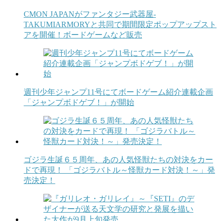
CMON JAPANがファンタジー武器屋-
TAKUMIARMORYと共同で期間限定ポップアップスト
アを開催！ボードゲームなど販売
週刊少年ジャンプ11号にてボードゲーム紹介連載企画
「ジャンプボドゲブ！」が開始
ゴジラ生誕６５周年、あの人気怪獣たちの対決をカー
ドで再現！ 「ゴジラバトル～怪獣カード対決！～」発
売決定！