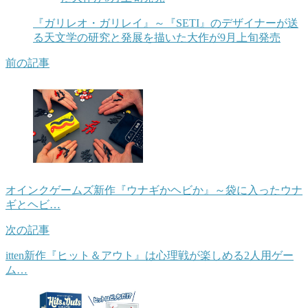
『ガリレオ・ガリレイ』～『SETI』のデザイナーが送
る天文学の研究と発展を描いた大作が9月上旬発売
前の記事
オインクゲームズ新作『ウナギかヘビか』～袋に入ったウナ
ギとヘビ…
次の記事
itten新作『ヒット＆アウト』は心理戦が楽しめる2人用ゲー
ム…