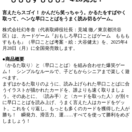
言えたらスゴイ！ かんだら笑っちゃう。かるたをすばやく
取って、ヘンな早口ことばをうまく読み切るゲーム。
株式会社幻冬舎（代表取締役社長：見城 徹／東京都渋谷
区）は、カードゲーム『おもしろ早口ことばゲーム ももも
すももも』（早口ことば考案・絵：大谷健太）を、2025年4
月28日（月）に全国発売致します。
●商品概要
〈かるた取り〉と〈早口ことば〉を組み合わせた爆笑ゲー
ム！ シンプルなルールで、子どもからシニアまで楽しく遊
べます。
まずはかるた取りのように、読み上げられた早口ことばに合
うイラストが描かれたカードを、誰よりも速く取りましょ
う。そのあとに、〈読み手〉と〈カードを取った人〉が別々
に早口ことばを読み上げ、うまく言えた人はカードをゲッ
ト。これをくり返し、もっとも多くのカードを獲得した人が
勝ち！ 瞬発力、滑舌力、運……すべてを使って勝利をめざ
しましょう！