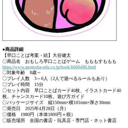
●商品詳細
【早口ことば考案・絵】大谷健太
〇商品名 おもしろ早口ことばゲーム もももすももも
https://www.gentosha-edu.co.jp/book/b660496.html
〇対象年齢 8歳～
〇プレイ人数 3～6人（2人で遊べるルールもあり）
〇プレイ時間 15分
〇セット内容 早口ことばカード40枚、イラストカード40
枚、チャンスカード10枚、遊び方ガイド
〇パッケージサイズ 縦150mm×横101mm×厚さ30mm
〇発売日 2025年4月28日（月）
〇価格 1980円（本体1800円＋税）
〇販売場所 全国の書店・玩具店・専門店・ネット書店