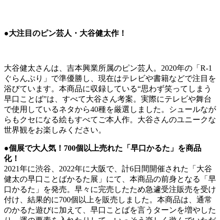
●大注目のピン芸人・大谷健太作！
大谷健太さんは、吉本興業所属のピン芸人。2020年の「R-1
ぐらんぷり」で準優勝し、現在はテレビや書籍などで注目を
浴びています。本商品に収録している“思わず笑ってしまう
早口ことば”は、すべて大谷さん考案。実際にテレビや舞台
で使用しているネタから40種を厳選しました。シュールなが
らもクセになる絵もすべてご本人作。大谷さんのユニークな
世界観をお楽しみください。
●個展で大人気！700個以上売れた「早口かるた」を商品
化！
2021年に渋谷、2022年に大阪で、計6日間開催された「大谷
健太の早口ことばかるた展」にて、本商品の前身となる「早
口かるた」を発売。早々に完売したため急遽受注販売を受け
付け、結果的に700個以上を販売しました。本商品は、通常
のかるた遊びに加えて、早口ことばを言うターンを増やした