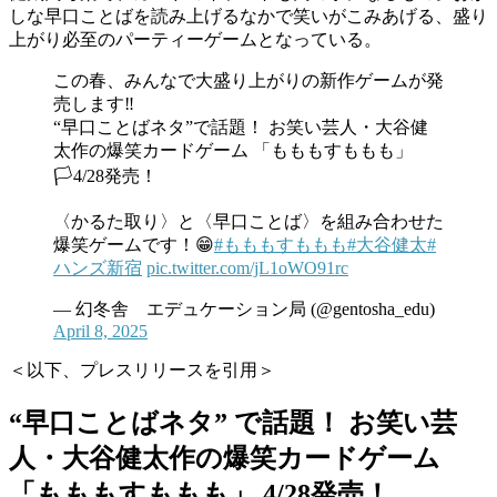
しな早口ことばを読み上げるなかで笑いがこみあげる、盛り
上がり必至のパーティーゲームとなっている。
この春、みんなで大盛り上がりの新作ゲームが発
売します‼️
“早口ことばネタ”で話題！ お笑い芸人・大谷健
太作の爆笑カードゲーム 「もももすももも」
🏳️4/28発売！
〈かるた取り〉と〈早口ことば〉を組み合わせた
爆笑ゲームです！😁
#もももすももも
#大谷健太
#
ハンズ新宿
pic.twitter.com/jL1oWO91rc
— 幻冬舎 エデュケーション局 (@gentosha_edu)
April 8, 2025
＜以下、プレスリリースを引用＞
“早口ことばネタ” で話題！ お笑い芸
人・大谷健太作の爆笑カードゲーム
「もももすももも」 4/28発売！