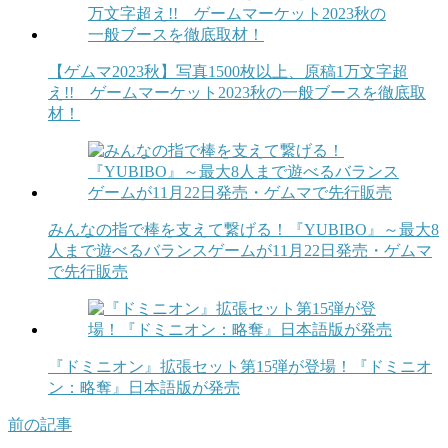
【ゲムマ2023秋】写真1500枚以上、原稿1万文字超
え!! ゲームマーケット2023秋の一般ブースを徹底取
材！
みんなの指で棒を支えて繋げる！『YUBIBO』～最大8
人まで遊べるバランスゲームが11月22日発売・ゲムマ
で先行販売
『ドミニオン』拡張セット第15弾が登場！『ドミニオ
ン：略奪』日本語版が発売
前の記事