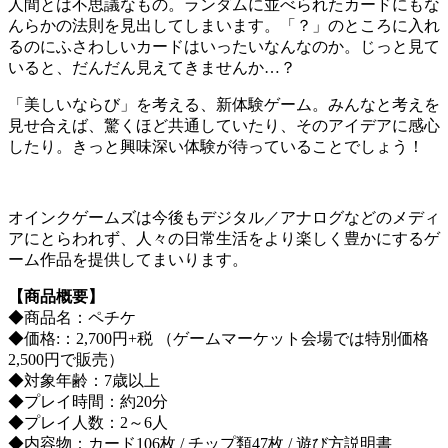
人間とは不思議なもの。ランダムに並べられたカードにもな
んらかの法則を見出してしまいます。「？」のところに入れ
るのにふさわしいカードはいったいなんなのか。じっと見て
いると、だんだん見えてきませんか…？
「美しいならび」を考える、新体験ゲーム。みんなと考えを
見せ合えば、驚くほど共通していたり、そのアイデアに感心
したり。きっと興味深い体験が待っていることでしょう！
オインクゲームズは今後もデジタル／アナログなどのメディ
アにとらわれず、人々の日常生活をより楽しく豊かにするゲ
ーム作品を提供してまいります。
【商品概要】
◆商品名：ペチケ
◆価格:：2,700円+税 （ゲームマーケット会場では特別価格
2,500円で販売）
◆対象年齢：7歳以上
◆プレイ時間：約20分
◆プレイ人数：2～6人
◆内容物：カード106枚 / チップ類47枚 / 遊び方説明書