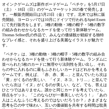
オインクゲームズは新作ボードゲーム『ペチケ』を5月17日
（土）・18日（日）のゲームマーケット2025春で発売しま
す。一般販売開始日は5月23日（金）です。北米では秋に販
売開始、ヨーロッパでは10月にドイツで行われるSpiel Essen
にて先行販売をします。3種の動物・3種の帽子・5種の数字
の組み合わせからなるカードを使って行う新体験ゲーム。
Thomas Sellner氏の作品で、みんなの価値観が錯綜する独特
なプレイ感と、それを盛り上げる美麗なイラストが魅力で
す。
『ペチケ』は、3種の動物・3種の帽子・5種の数字の組み合
わせからなるカードを使って行う新体験ゲーム。ランダムに
並べられた5枚のカードに無理やり法則性を見い出し、それ
らの中に入れるのに最もふさわしいカードはどれかを考える
ゲームです。例えば、「赤、赤、黄…」と並んでいたら次は
「黄」がくるのが美しい、「イヌ、ネコ、トリ…」と並んで
いたら次は「イヌ」がくるのが美しい、など。でも、答えは
ひとつではありません。誰かと同じカードを考えていたら、
得点をゲット。「このならびが一番美しいだろう！」「あの
人はこんなふうに考えるのではないだろうか？」さまざまな
思考を己の中で味わい、互いの価値観を共有する時間は耽美