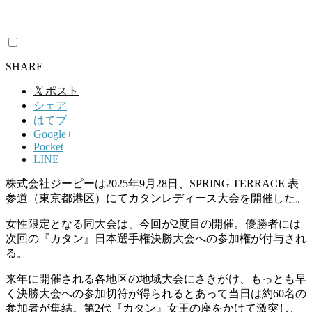
SHARE
𝕏
ポスト
シェア
はてブ
Google+
Pocket
LINE
株式会社ジーピーは2025年9月28日、SPRING TERRACE 表
参道（東京都港区）にてカタンレディース大会を開催した。
女性限定となる同大会は、今回が2度目の開催。優勝者には
次回の『カタン』日本選手権決勝大会への参加権が付与され
る。
来年に開催される各地区の地域大会にさきがけ、もっとも早
く決勝大会への参加切符が得られるとあって当日は約60名の
参加者が集結。第2代『カタン』女王の座をかけて激突し、