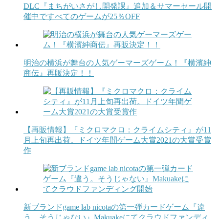
DLC『まちがいさがし開発課』追加＆サマーセール開
催中ですべてのゲームが25％OFF
明治の横浜が舞台の人気ゲーマーズゲーム！『横濱紳
商伝』再販決定！！
【再販情報】『ミクロマクロ：クライムシティ』が11
月上旬再出荷。ドイツ年間ゲーム大賞2021の大賞受賞
作
新ブランドgame lab nicotaの第一弾カードゲーム『違
う。そうじゃない』Makuakeにてクラウドファンディ