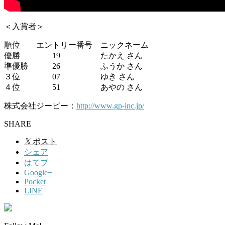
＜入賞者＞
順位 エントリー番号 ニックネーム
優勝 19 たかえ さん
準優勝 26 ふうか さん
３位 07 ゆき さん
４位 51 あやの さん
株式会社ジーピー：
http://www.gp-inc.jp/
SHARE
𝕏
ポスト
シェア
はてブ
Google+
Pocket
LINE