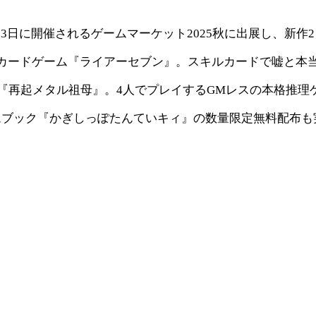
2日・23日に開催されるゲームマーケット2025秋に出展し、新
カードゲーム『ライアーセブン』。スキルカードで嘘と本
ー『再起メタル祖母』。4人でプレイするGMレスの本格推理
ムブック『かぎしっぽたんていキィ』の数量限定無料配布も