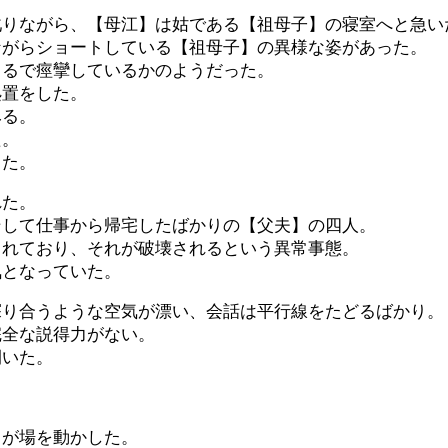
叱りながら、【母江】は姑である【祖母子】の寝室へと急い
ながらショートしている【祖母子】の異様な姿があった。
まるで痙攣しているかのようだった。
処置をした。
みる。
た。
った。
れた。
そして仕事から帰宅したばかりの【父夫】の四人。
されており、それが破壊されるという異常事態。
気となっていた。
探り合うような空気が漂い、会話は平行線をたどるばかり。
完全な説得力がない。
開いた。
」
さが場を動かした。