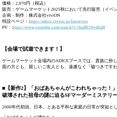
価格：2,970円（税込）
販売：ゲームマーケット2025秋において先行販売（イベン
企画・制作：株式会社viviON
特設ページ：
https://adice.vivion.jp/liarseven
PV：
https://www.youtube.com/watch?v=hqBF29v6Ed8
【会場で試遊できます！】
ゲームマーケット会場内のADICEブースでは、貴族に
面の方とも、親しいご友人とも、遠慮なく「嘘つきです
■【新作2】「おばあちゃんがこわれちゃった！
破壊された祖母の謎に迫るSFマーダーミステリ
2000年代初頭。日本。とある平和な家庭の日常が突如と