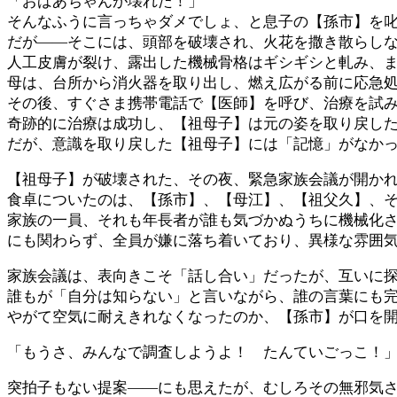
「おばあちゃんが壊れた！」
そんなふうに言っちゃダメでしょ、と息子の【孫市】を
だが――そこには、頭部を破壊され、火花を撒き散らし
人工皮膚が裂け、露出した機械骨格はギシギシと軋み、
母は、台所から消火器を取り出し、燃え広がる前に応急
その後、すぐさま携帯電話で【医師】を呼び、治療を試
奇跡的に治療は成功し、【祖母子】は元の姿を取り戻し
だが、意識を取り戻した【祖母子】には「記憶」がなか
【祖母子】が破壊された、その夜、緊急家族会議が開か
食卓についたのは、【孫市】、【母江】、【祖父久】、
家族の一員、それも年長者が誰も気づかぬうちに機械化
にも関わらず、全員が嫌に落ち着いており、異様な雰囲
家族会議は、表向きこそ「話し合い」だったが、互いに
誰もが「自分は知らない」と言いながら、誰の言葉にも
やがて空気に耐えきれなくなったのか、【孫市】が口を
「もうさ、みんなで調査しようよ！ たんていごっこ！
突拍子もない提案――にも思えたが、むしろその無邪気