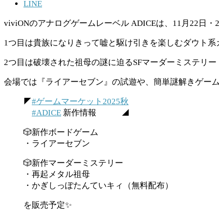
LINE
viviONのアナログゲームレーベル ADICEは、11月2
1つ目は貴族になりきって嘘と駆け引きを楽しむダウト系
2つ目は破壊された祖母の謎に迫るSFマーダーミステリ
会場では『ライアーセブン』の試遊や、簡単謎解きゲー
◤
#ゲームマーケット2025秋
#ADICE
新作情報 ◢
🎲新作ボードゲーム
・ライアーセブン
🎲新作マーダーミステリー
・再起メタル祖母
・かぎしっぽたんていキィ（無料配布）
を販売予定✨