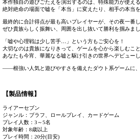
本作独自の遊びごたえを演出するのは、特殊能力が使え
絶対絶命の場面で嘘を「本当」に変えたり、相手の本当
最終的に合計得点が最も高いプレイヤーが、その夜一番
ぜひ貴族らしく振舞い、周囲を出し抜いて勝利を掴みま
「嘘や心理戦は少し苦手…」という方もご安心を！
大切なのは貴族になりきって、ゲームを心から楽しむこ
あなたも今宵、華麗なる嘘と駆け引きの世界へデビュー
――根強い人気と遊びやすさを備えたダウト系ゲームに
【製品情報】
ライアーセブン
ジャンル：ブラフ、ロールプレイ、カードゲーム
プレイ人数：3～5名
対象年齢：8歳以上
プレイ時間：20分(目安)