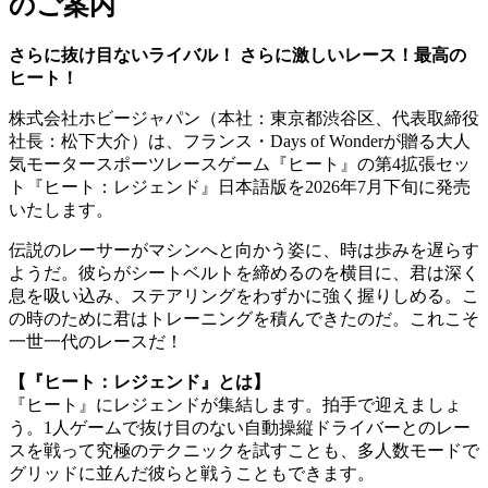
のご案内
さらに抜け目ないライバル！ さらに激しいレース！最高の
ヒート！
株式会社ホビージャパン（本社：東京都渋谷区、代表取締役
社長：松下大介）は、フランス・Days of Wonderが贈る大人
気モータースポーツレースゲーム『ヒート』の第4拡張セッ
ト『ヒート：レジェンド』日本語版を2026年7月下旬に発売
いたします。
伝説のレーサーがマシンへと向かう姿に、時は歩みを遅らす
ようだ。彼らがシートベルトを締めるのを横目に、君は深く
息を吸い込み、ステアリングをわずかに強く握りしめる。こ
の時のために君はトレーニングを積んできたのだ。これこそ
一世一代のレースだ！
【『ヒート：レジェンド』とは】
『ヒート』にレジェンドが集結します。拍手で迎えましょ
う。1人ゲームで抜け目のない自動操縦ドライバーとのレー
スを戦って究極のテクニックを試すことも、多人数モードで
グリッドに並んだ彼らと戦うこともできます。