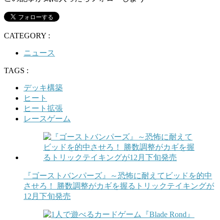
CATEGORY :
ニュース
TAGS :
デッキ構築
ヒート
ヒート拡張
レースゲーム
『ゴーストバンパーズ』～恐怖に耐えてビッドを的中
させろ！ 勝数調整がカギを握るトリックテイキングが
12月下旬発売