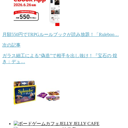
月額550円でTRPGルールブックが読み放題！「Ruleboo…
次の記事
ガラス細工による“偽造”で相手を出し抜け！『宝石の 煌
き：デュ…