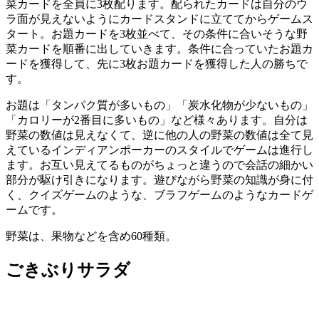
菜カードを全員に3枚配ります。配られたカードは自分のウ
ラ面が見えないようにカードスタンドに立ててからゲームス
タート。お題カードを3枚並べて、その条件に合いそうな野
菜カードを順番に出していきます。条件に合っていたお題カ
ードを獲得して、先に3枚お題カードを獲得した人の勝ちで
す。
お題は「タンパク質が多いもの」「炭水化物が少ないもの」
「カロリーが2番目に多いもの」など様々あります。自分は
野菜の数値は見えなくて、逆に他の人の野菜の数値は全て見
えているインディアンポーカーのスタイルでゲームは進行し
ます。お互い見えてるものがちょっと違うので
会話の細かい
部分が駆け引きになります。遊びながら野菜の知識が身に付
く、クイズゲームのような、ブラフゲームのようなカードゲ
ームです。
野菜は、果物などを含め60種類。
ごきぶりサラダ