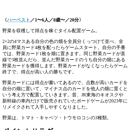
〈
ハーベスト
／1〜6人／8歳〜／20分〉
野菜を収穫して得点を稼ぐタイル配置ゲーム。
2×2の4マスある自分の色の畑を全員分くっつけて並べ、全
員に野菜カード4枚を配ったらゲームスタート。自分の手番
では、野菜カード1枚を畑に置きます。同じ野菜カードが直
線で3枚並んだら、並んだ野菜カードのうち自分の畑にある
野菜カードを獲得します。野菜カードがなくなったらゲーム
終了で、得点が高い人の勝ちです。
野菜カードには得点が書いてあるので、点数が高いカードを
自分の畑に置いて、マイナス点のカードを他人の畑に置くと
いう考え方で配置していきます。昔、JR東海のキオスクや
新幹線の車内だけで販売されていたボードゲームが2023年に
リメイクされて入手しやすくなりました。
野菜は、トマト・キャベツ・トウモロコシの3種類。