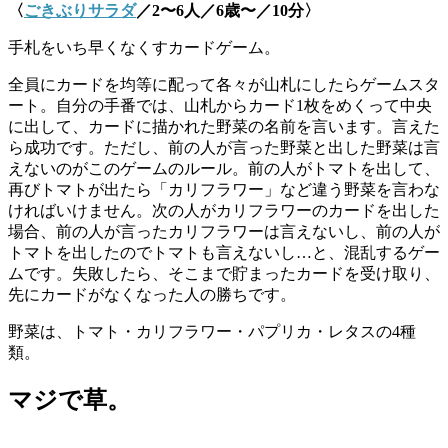
〈
ごきぶりサラダ
／2〜6人／6歳〜／10分〉
手札をいち早くなくすカードゲーム。
全員にカードを均等に配って各々が山札にしたらゲームスタ
ート。自分の手番では、山札からカード1枚をめくって中央
に出して、カードに描かれた野菜の名前を言います。言えた
ら成功です。ただし、前の人が言った野菜と出した野菜は言
えないのがこのゲームのルール。前の人がトマトを出して、
再びトマトが出たら「カリフラワー」など違う野菜を言わな
ければいけません。次の人がカリフラワーのカードを出した
場合、前の人が言ったカリフラワーは言えないし、前の人が
トマトを出したのでトマトも言えないし…と、混乱するゲー
ムです。失敗したら、そこまで貯まったカードを受け取り、
先にカードがなくなった人の勝ちです。
野菜は、
トマト・カリフラワー・パプリカ・レタスの4種
類。
マジで草。