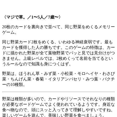
〈マジで草。／1〜5人／7歳〜〉
20枚のカードを裏向きで並べて、同じ野菜をめくるメモリー
ゲーム。
同じ野菜カード2枚をめくる、いわゆる神経衰弱です。最も
カードを獲得した人の勝ちです。このゲームの特徴は、カー
ドに描かれた野菜が全て葉物野菜でパッと見では見分けがつ
きません。上級レベルでは、2枚めくって名前を当てるとい
うルールなので知識も身につくはず。
野菜は、ほうれん草・みず菜・小松菜・モロヘイヤ・わさび
菜・ちんげん菜・春菊・イタリアンパセリ・みつ葉・パクチ
ーの10種類。
野菜は種類が多いので、カードやリソースでそれなりの種類
が必要なボードゲームでよく使われているようです。身近な
食べ物なので、頭にスッと入ってきて理解しやすいですね。
楽しいゲームを遊んで、美味しい野菜を食べましょう。