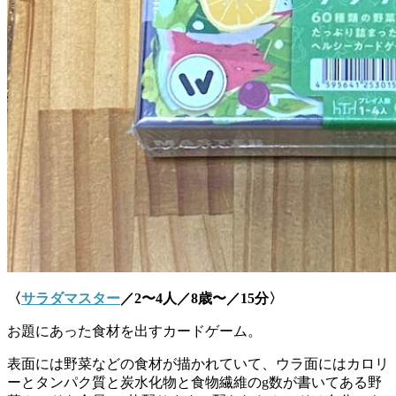
〈
サラダマスター
／2〜4人／8歳〜／15分〉
お題にあった食材を出すカードゲーム。
表面には野菜などの食材が描かれていて、ウラ面にはカロリ
ーとタンパク質と炭水化物と食物繊維のg数が書いてある野