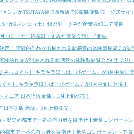
ョン』がTSUTAYA福岡西新店で期間限定販売・公式サイ
9月14日（土）錦糸町・すみだ産業会館にて開催
定！ 実験的作品が出展される新感覚の体験型展覧会が6年ぶり
コぐらし キラキラほしはこびゲーム』が3月中旬に登場！
 日本語版 新版』3月上旬発売！
史的都市で一番の有力者を目指せ！豪華コンポーネントで描