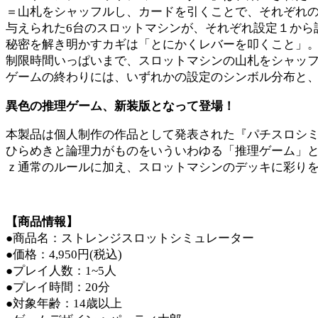
＝山札をシャッフルし、カードを引くことで、それぞれ
与えられた6台のスロットマシンが、それぞれ設定１から
秘密を解き明かすカギは「とにかくレバーを叩くこと」
制限時間いっぱいまで、スロットマシンの山札をシャッフ
ゲームの終わりには、いずれかの設定のシンボル分布と
異色の推理ゲーム、新装版となって登場！
本製品は個人制作の作品として発表された『パチスロシ
ひらめきと論理力がものをいういわゆる「推理ゲーム」と
ｚ通常のルールに加え、スロットマシンのデッキに彩り
【商品情報】
●商品名：ストレンジスロットシミュレーター
●価格：4,950円(税込)
●プレイ人数：1~5人
●プレイ時間：20分
●対象年齢：14歳以上