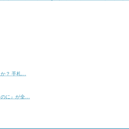
か？ 手札…
たのに』が全…