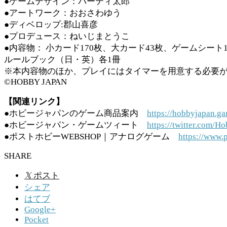
●ゲームデザイン：パーティ太郎
●アートワーク：おおさわゆう
●ディベロップ:郡山喜彦
●プロデュース：ねいじまとうこ
●内容物： 小カード170枚、大カード43枚、ゲームシート
ルールブック（日・英）各1冊
※本内容物のほか、プレイにはタイマーを用意する必要
©HOBBY JAPAN
【関連リンク】
●ホビージャパンのゲーム商品案内
https://hobbyjapan.ga
●ホビージャパン・ゲームツィート
https://twitter.com
●ポストホビーWEBSHOP｜アナログゲーム
https://www.
SHARE
𝕏
ポスト
シェア
はてブ
Google+
Pocket