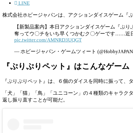
LINE
株式会社ホビージャパンは、アクションダイスゲーム『ぷ
【新製品案内】本日アクションダイスゲーム『ぷり
奪ってウ〇チをいち早くつかむク〇ゲーです……近
pic.twitter.com/AMNRD3UQGT
— ホビージャパン・ゲームツィート (@HobbyJAPAN
『ぷりぷりペット』はこんなゲーム
『ぷりぷりペット』は、６個のダイスを同時に振って、
「犬」「猫」「鳥」「ユニコーン」の４種類のキャラク
返し振り直すことが可能だ。