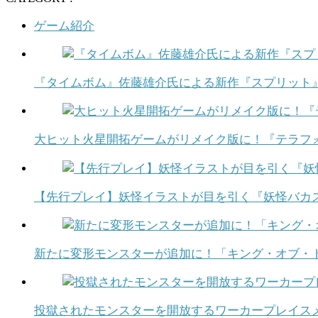
ゲーム紹介
『タイムボム』佐藤雄介氏による新作『スプリット』がJEL
大ヒット火星開拓ゲームがリメイク版に！『テラフォ
【先行プレイ】妖怪イラストが目を引く『妖怪バカ
新たに変形モンスターが追加に！「キング・オブ・ト
投獄されたモンスターを開放するワーカープレイスメ