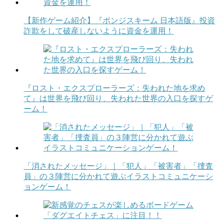
【新作ゲーム紹介】『ポンジスキーム 日本語版』投資
詐欺をして破産しないように資金を運用！
『ロスト・エクスプローラーズ：失われた地を求め
て』は世界を飛び回り、失われた世界の入口を探すゲ
ーム！
「消されたメッセージ」｜「犯人」「被害者」「捜査
員」の３陣営に分かれて遊ぶイラストコミュニケーシ
ョンゲーム！