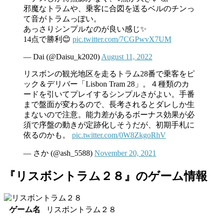
邪魔なトラムや、乗客に合図を送るベルのチンっ
て音がトラムっぽい。
あっさりシンプルなのが良い感じ✨
14点で勝利😊
pic.twitter.com/7CGPwvX7UM
— Dai (@Daisu_k2020)
August 11, 2022
リスボンの観光地区を走るトラム28番で乗客をピ
ック＆デリバー「Lisbon Tram 28」。４種類のカ
ードを引いてプレイするシンプルさがよい。手番
まで盤面が変わるので、長考されるとダレしか生
まないので注意。能力差があるボーナス効果が必
須で序盤の動きが定跡化しそうだが、初期手札に
依るのかも。
pic.twitter.com/0W8ZkgoRhV
— さか (@ash_5588)
November 20, 2021
『リスボントラム２８』のゲーム情報
ゲーム名
リスボントラム２８