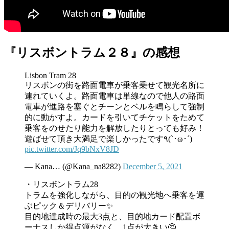
『リスボントラム２８』の感想
Lisbon Tram 28
リスボンの街を路面電車が乗客乗せて観光名所に
連れていくよ。路面電車は単線なので他人の路面
電車が進路を塞ぐとチーンとベルを鳴らして強制
的に動かすよ。カードを引いてチケットをためて
乗客をのせたり能力を解放したりとっても好み！
遊ばせて頂き大満足で楽しかったです٩(`･ω･´)
pic.twitter.com/Jq9bNxV8JD
— Kana… (@Kana_na8282)
December 5, 2021
・リスボントラム28
トラムを強化しながら、目的の観光地へ乗客を運
ぶピック＆デリバリー✨
目的地達成時の最大3点と、目的地カード配置ボ
ーナスしか得点源がなく、1点が大きい🤔