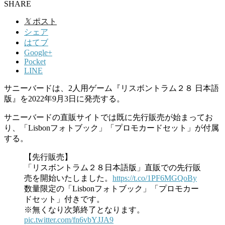
SHARE
𝕏
ポスト
シェア
はてブ
Google+
Pocket
LINE
サニーバードは、2人用ゲーム『リスボントラム２８ 日本語
版』を2022年9月3日に発売する。
サニーバードの直販サイトでは既に先行販売が始まってお
り、「Lisbonフォトブック」「プロモカードセット」が付属
する。
【先行販売】
「リスボントラム２８日本語版」直販での先行販
売を開始いたしました。
https://t.co/1PF6MGQoBy
数量限定の「Lisbonフォトブック」「プロモカー
ドセット」付きです。
※無くなり次第終了となります。
pic.twitter.com/fn6vbYJJA9