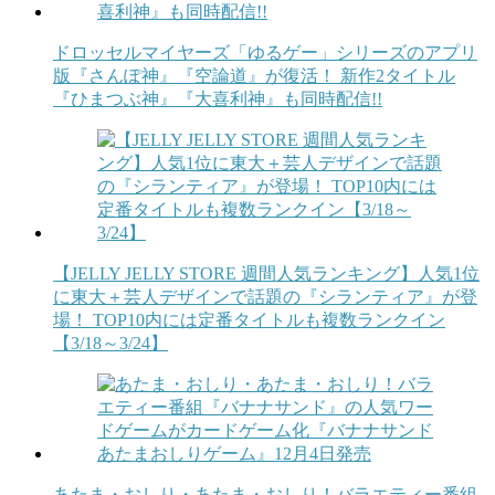
ドロッセルマイヤーズ「ゆるゲー」シリーズのアプリ
版『さんぽ神』『空論道』が復活！ 新作2タイトル
『ひまつぶ神』『大喜利神』も同時配信!!
【JELLY JELLY STORE 週間人気ランキング】人気1位
に東大＋芸人デザインで話題の『シランティア』が登
場！ TOP10内には定番タイトルも複数ランクイン
【3/18～3/24】
あたま・おしり・あたま・おしり！バラエティー番組