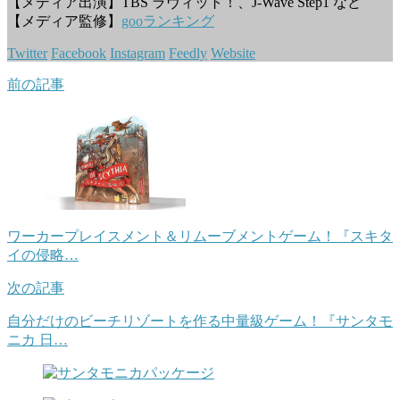
【メディア出演】TBS ラヴィット！、J-Wave Step1 など
【メディア監修】
gooランキング
Twitter
Facebook
Instagram
Feedly
Website
前の記事
ワーカープレイスメント＆リムーブメントゲーム！『スキタ
イの侵略…
次の記事
自分だけのビーチリゾートを作る中量級ゲーム！『サンタモ
ニカ 日…