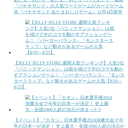
『バナナサンド』の人気ワードゲームがカードゲーム
化『バナナサンド あたまおしりゲーム』12月4日発売
【JELLY JELLY STORE 週間人気ランキング】人気1位
『パニックマンション』は箱を傾けて中のコマを動か
すアクションゲーム！ 『バーガーバランス』『モンス
タースラップ』など動きがあるゲームが人気【8/19～
8/25】
【イベント】『カタン』日本選手権2024決勝大会で今
年の日本一が決定！ 史上最大・全国1060人超の頂点が