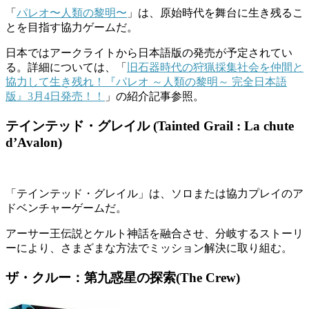
「
パレオ〜人類の黎明〜
」は、原始時代を舞台に生き残るこ
とを目指す協力ゲームだ。
日本ではアークライトから日本語版の発売が予定されてい
る。詳細については、「
旧石器時代の狩猟採集社会を仲間と
協力して生き残れ！『パレオ ～人類の黎明～ 完全日本語
版』3月4日発売！！
」の紹介記事参照。
テインテッド・グレイル (Tainted Grail : La chute
d’Avalon)
「テインテッド・グレイル」は、ソロまたは協力プレイのア
ドベンチャーゲームだ。
アーサー王伝説とケルト神話を融合させ、分岐するストーリ
ーにより、さまざまな方法でミッション解決に取り組む。
ザ・クルー：第九惑星の探索(The Crew)