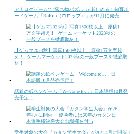
アナログゲームで“落ち物パズル”が楽しめる！知育ボ
ードゲーム『RoRop（ロロップ）』が11月に発売
【ゲムマ2023秋】写真1500枚以上、原稿1万文字超
え!! ゲームマーケット2023秋の一般ブースを徹底取
材！
話題の紙ペンゲーム「Welcome to…」日本語版10月発
売予定！
学生対象の大会『カタン学生大会』が26年4月に開催！