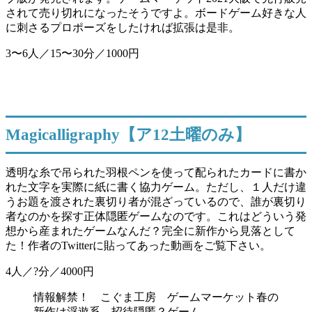
されて売り切れになったそうですよ。ボードゲーム好きな人
に刺さるプロポーズをしたければ拡張は是非。
3〜6人／15〜30分／1000円
Magicalligraphy【ア12土曜のみ】
透明な糸で吊られた羽根ペンを使って配られたカードに書か
れた文字を実際に紙に書く協力ゲーム。ただし、１人だけ違
うお題を渡された裏切り者が混ざっているので、誰が裏切り
者なのかを探す正体隠匿ゲームなのです。これはどういう発
想から産まれたゲームなんだ？完全に新作から見落として
た！作者のTwitterに貼ってあった動画をご覧下さい。
4人／?分／4000円
情報解禁！ こぐま工房 ゲームマーケット春の
新作は浮遊系、招待隠匿？ゲーム、