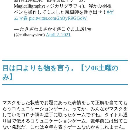
Magicalligraphy(マジカリグラフィ)。浮かぶ羽根
ペンを操作してミスした魔樹師を暴き出せ！
#ゲ
ムマ春
pic.twitter.com/2hOyR9GGoW
— たきざわまさかず@こぐま工房1号
(@catharsystem)
April 2, 2021
目は口よりも物を言う。【ソ06土曜の
み】
マスクをした状態でお題にあった表情をして正解を当てても
らうコミュニケーションゲーム。ってか、みんながマスクを
しているコロナ禍を逆手に取ったゲームですね。タイトル通
り目で伝えるコミュニケーションゲーム。数年前には出てこ
ない発想だ。これは今年を表すゲームなのかもしれません。