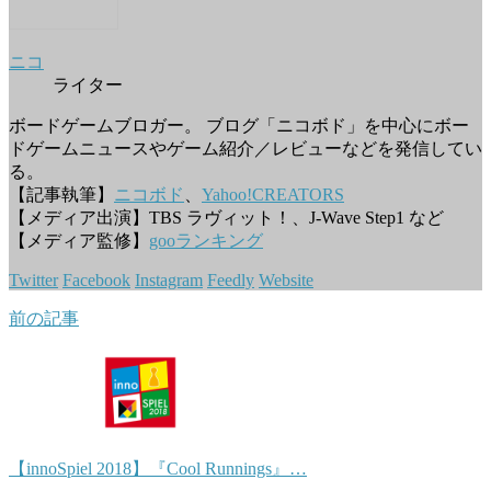
ニコ
ライター
ボードゲームブロガー。 ブログ「ニコボド」を中心にボー
ドゲームニュースやゲーム紹介／レビューなどを発信してい
る。
【記事執筆】
ニコボド
、
Yahoo!CREATORS
【メディア出演】TBS ラヴィット！、J-Wave Step1 など
【メディア監修】
gooランキング
Twitter
Facebook
Instagram
Feedly
Website
前の記事
【innoSpiel 2018】『Cool Runnings』…