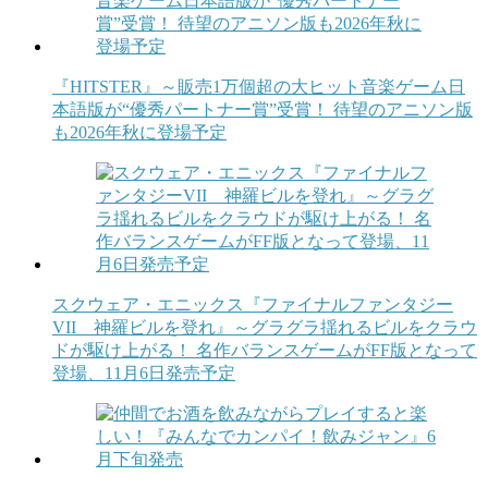
『HITSTER』～販売1万個超の大ヒット音楽ゲーム日
本語版が“優秀パートナー賞”受賞！ 待望のアニソン版
も2026年秋に登場予定
スクウェア・エニックス『ファイナルファンタジー
VII 神羅ビルを登れ』～グラグラ揺れるビルをクラウ
ドが駆け上がる！ 名作バランスゲームがFF版となって
登場、11月6日発売予定