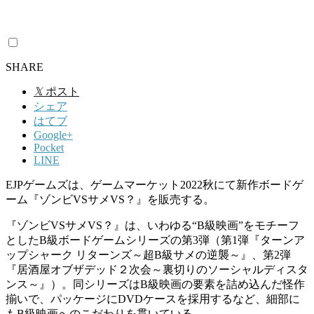
SHARE
𝕏
ポスト
シェア
はてブ
Google+
Pocket
LINE
EJPゲームズは、ゲームマーケット2022秋にて新作ボードゲ
ーム『ゾンビVSサメVS？』を販売する。
『ゾンビVSサメVS？』は、いわゆる“B級映画”をモチーフ
としたB級ボードゲームシリーズの第3弾（第1弾『ターンア
ップシャーク リターンズ～超B級サメの逆襲～』、第2弾
『居酒屋オブザデッド２次会～裏切りのソーシャルディスタ
ンス～』）。同シリーズはB級映画の要素を詰め込んだ怪作
揃いで、パッケージにDVDケースを採用するなど、細部に
もB級映画へのこだわりを貫いている。