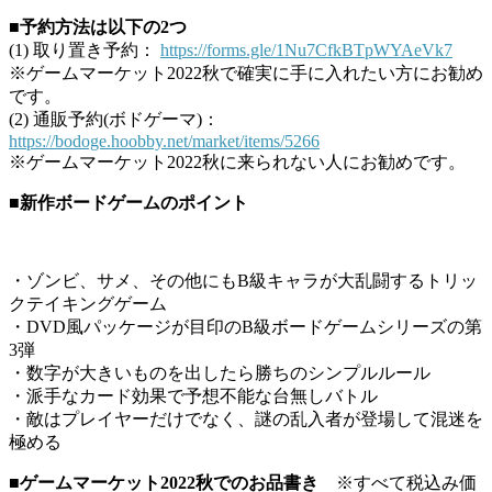
■予約方法は以下の2つ
(1) 取り置き予約：
https://forms.gle/1Nu7CfkBTpWYAeVk7
※ゲームマーケット2022秋で確実に手に入れたい方にお勧め
です。
(2) 通販予約(ボドゲーマ)：
https://bodoge.hoobby.net/market/items/5266
※ゲームマーケット2022秋に来られない人にお勧めです。
■新作ボードゲームのポイント
・ゾンビ、サメ、その他にもB級キャラが大乱闘するトリッ
クテイキングゲーム
・DVD風パッケージが目印のB級ボードゲームシリーズの第
3弾
・数字が大きいものを出したら勝ちのシンプルルール
・派手なカード効果で予想不能な台無しバトル
・敵はプレイヤーだけでなく、謎の乱入者が登場して混迷を
極める
■ゲームマーケット2022秋でのお品書き
※すべて税込み価