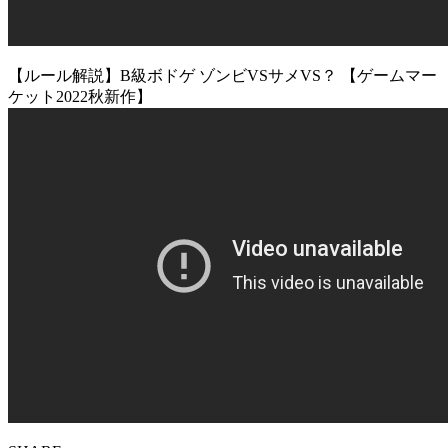
【ルール解説】B級ボドゲ ゾンビVSサメVS？ 【ゲームマー
ケット2022秋新作】