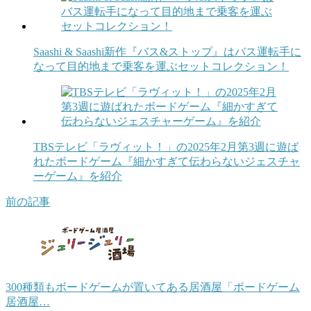
Saashi & Saashi新作『バス&ストップ』はバス運転手に
なって目的地まで乗客を運ぶセットコレクション！
TBSテレビ「ラヴィット！」の2025年2月第3週に遊ば
れたボードゲーム『細かすぎて伝わらないジェスチャ
ーゲーム』を紹介
前の記事
300種類もボードゲームが置いてある居酒屋「ボードゲーム
居酒屋…