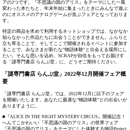
アの2つです。『不思議の国のアリス』をテーマにした一風
変わった本たちと、年末年始に集まったときにみんなで遊ぶ
のにオススメのアナログゲームが並ぶフェアとなっておりま
す。
特定の商品を求めて利用するネットショップでは、なかなか
知らなかった作品たちに出会うことができません。ふらりと
立ち寄ることで、そしてここで開催されるイベントに参加す
ることで、みなさまが新たな“物語体験”と出会える場所にし
たい。そんな思いを込め、SCRAPが自信をもってお届けす
る「謎専門書店 らんぷ堂」に、どうぞご期待ください。
「謎専門書店 らんぷ堂」2022年12月開催フェア概
要
「謎専門書店 らんぷ堂」では、2022年12月に以下のフェア
を開催いたします。あなたに最適な“物語体験”との出会いが
ありますように。
■『ALICE IN THE NIGHT MYSTERY CIRCUS』開催記念！
へんてこかわいい『不思議の国のアリス』の世界フェア
『不思議の国のアリス』をテーマにした体験する物語Project