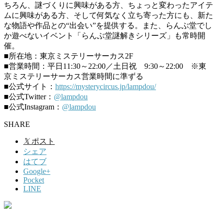
ちろん、謎づくりに興味がある方、ちょっと変わったアイテ
ムに興味がある方、そして何気なく立ち寄った方にも、新た
な物語や作品との“出会い”を提供する。また、らんぷ堂でし
か遊べないイベント「らんぷ堂謎解きシリーズ」も常時開
催。
■所在地：東京ミステリーサーカス2F
■営業時間：平日11:30～22:00／土日祝 9:30～22:00 ※東
京ミステリーサーカス営業時間に準ずる
■公式サイト：
https://mysterycircus.jp/lampdou/
■公式Twitter：
@lampdou
■公式Instagram：
@lampdou
SHARE
𝕏
ポスト
シェア
はてブ
Google+
Pocket
LINE