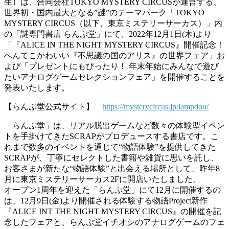
生）は、合同会社TOKYO MYSTERY CIRCUSが運営する、
世界初・国内最大となる”謎”のテーマパーク「TOKYO
MYSTERY CIRCUS（以下、東京ミステリーサーカス）」内
の「謎専門書店 らんぷ堂」にて、2022年12月1日(木)より
「『ALICE IN THE NIGHT MYSTERY CIRCUS』開催記念！
へんてこかわいい『不思議の国のアリス』の世界フェア」お
よび「プレゼントにもぴったり！ 年末年始にみんなで遊び
たいアナログゲームセレクションフェア」を開催することを
発表いたします。
【らんぷ堂公式サイト】
https://mysterycircus.jp/lampdou/
「らんぷ堂」は、リアル脱出ゲームなど数々の体験型イベン
トを手掛けてきたSCRAPがプロデュースする書店です。こ
れまで数多のイベントを通じて“物語体験”を提供してきた
SCRAPが、丁寧にセレクトした書籍や雑貨に思いを託し、
お客さまが新たな“物語体験”と出会える場所として、昨年8
月に東京ミステリーサーカス2Fに開店いたしました。
オープン1周年を迎えた「らんぷ堂」にて12月に開催するの
は、12月9日(金)より開催される体験する物語Project新作
『ALICE INT THE NIGHT MYSTERY CIRCUS』の開催を記
念したフェアと、らんぷ堂イチオシのアナログゲームのフェ