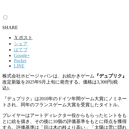
SHARE
𝕏
ポスト
シェア
はてブ
Google+
Pocket
LINE
株式会社ホビージャパンは、お絵かきゲーム
『デュプリク』
改定新版を2025年9月上旬に発売する。価格は3,300円(税
込)。
『デュプリク』は2010年のドイツ年間ゲーム大賞にノミネー
トされ、同年のフランスゲーム大賞を受賞したタイトル。
プレイヤーはアートディレクター役からもらったヒントをも
とに絵を描き、その後に10個の評価基準をもとに得点を獲得
する。評価基準は「目は木の枝より高い」「太陽は雲に隠れ