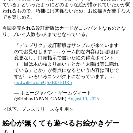
ている」といったようにどのような絵が描かれていたかが問
われるもので、巧拙には関係ないため、お絵描きが苦手な人
でも楽しめる。
今回発売される改訂新版はカードがコンパクトなものとな
り、プレイ人数も6人までとなっている。
『デュプリク』改訂新版はサンプルが来ています
のでお見せします……ゲーム的な内容はほぼほぼ
変更なし、口頭指示で書いた絵の得点ポイント
（「目は木の枝より高い」とか「太陽は雲に隠れ
ている」とか）が得点になるという内容は同じで
すが、いろいろコンパクトになっています。…
pic.twitter.com/QS3B0E8DRb
— ホビージャパン・ゲームツィート
(@HobbyJAPAN_GAME)
August 19, 2025
＜以下、プレスリリースを引用＞
絵心が無くても遊べるお絵かきゲー
ム！