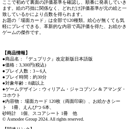
ここで初めて裏面の評価基準を確認し、順番に発表していき
ます。絵の巧拙に関係なく、どれだけ評価基準が元の絵と一
致しているかにより点数を得られます。
お題の「場面カード」は全部で120種類。絵心が無くても気
軽にプレイできる、革新的な内容で高評価を得た、お絵かき
ゲームの傑作です。
【商品情報】
●商品名：『デュプリク』改定新版日本語版
●価格：3,300円(税込)
●プレイ人数：3～6人
●プレイ時間：約30分
●対象年齢：8歳以上
●ゲームデザイン：ウィリアム・ジャコブソン & アマンダ・
コホウト
●内容物： 場面カード 120枚（両面印刷）、お絵かきシー
ト 1冊、えんぴつ 6本、
砂時計 1個、スコアシート 1冊 他
© Asmodee Group 2024. All rights reserved.