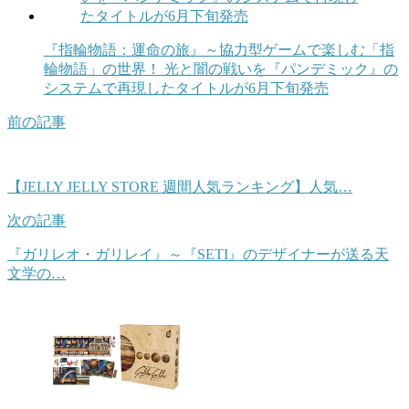
『指輪物語：運命の旅』～協力型ゲームで楽しむ「指
輪物語」の世界！ 光と闇の戦いを『パンデミック』の
システムで再現したタイトルが6月下旬発売
前の記事
【JELLY JELLY STORE 週間人気ランキング】人気…
次の記事
『ガリレオ・ガリレイ』～『SETI』のデザイナーが送る天
文学の…