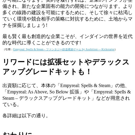
備され、新たな企業固有の能力の開発につながります。より
多くの線路の建設を可能にするために、そして徐々に枯渇し
ていく環境や競合相手の策略に対抗するために、土地からマ
ナを採掘しましょう!
最も賢く最も創造的な企業こそが、インダインの世界を近代
的な時代に導くことができるのです!
（引用：
Empyreal: Spells & Steam – ファンタジー鉄道構築ゲーム by Asobition — Kickstarter
）
リワードには拡張セットやデラックス
アップグレードキットも！
出資額に応じて、本体の「Empyreal: Spells & Steam」の他、
「Empyreal: As Above, So Below 拡張」や「Empyreal: Spells &
Steam – デラックスアップグレードキット」などが用意され
ている。
各詳細は以下の通り。