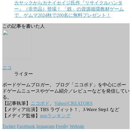
カヤックからカナイセイジ氏作『リサイクルハンタ
ー』（非売品）登場！ 「鉄」の資源循環教材ゲーム
で、ゲムマ2024秋で200名に無料プレゼント！
この記事を書いた人
ニコ
ライター
ボードゲームブロガー。 ブログ「ニコボド」を中心にボー
ドゲームニュースやゲーム紹介／レビューなどを発信してい
る。
【記事執筆】
ニコボド
、
Yahoo!CREATORS
【メディア出演】TBS ラヴィット！、J-Wave Step1 など
【メディア監修】
gooランキング
Twitter
Facebook
Instagram
Feedly
Website