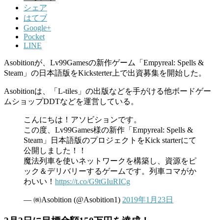
シェア
はてブ
Google+
Pocket
LINE
Asobitionが、Lv99Gamesの新作ゲーム「Empyreal: Spells &
Steam」の日本語版をKicksterter上で出資募集を開始した。
Asobitionは、「L-tiles」の出版などを手がける他ボードゲー
ムショップDDTなどを運営している。
こんにちは！アソビションです。
この度、Lv99Games様の新作「Empyreal: Spells &
Steam」日本語版のプロジェクトをKick starterにて
公開しました！！
魔法列車を使いネットワークを構築し、資源をピ
ック＆デリバリーするゲームです。列車コマがか
わいい！
https://t.co/G9tGIuRICg
— ㈱Asobition (@Asobition1)
2019年1月23日