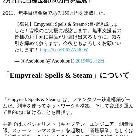
2月2日に目標金額150万円を達成！
2/2に、無事目標金額である150万円を達成した。
【御礼】Empyreal: Spells & Steamの目標達成しま
した！皆様のご支援に感謝します。無事支援者の
皆様のお手元に製品がお届け出来るように、気を
引き締めて参ります。今後ともよろしくお願いい
たします！
https://t.co/Rt677AtdCW
— ㈱Asobition (@Asobition1)
2019年2月2日
「Empyreal: Spells & Steam」について
「Empyreal: Spells & Steam」は、ファンタジー鉄道構築ゲー
ムだ。列車を使ってネットワークを構築、そして資源を運ん
で目的地に届けることを目指す。
手番ではスペシャリスト（キャプテン、エンジニア、測量技
師、ステーションマスター）を起動し「管理事業」もしくは