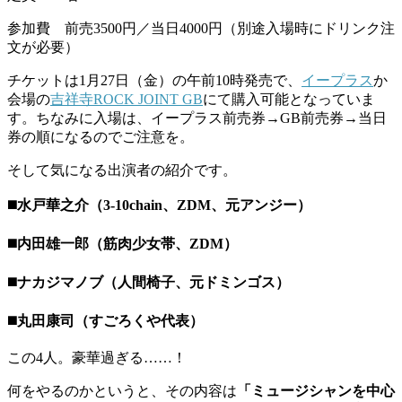
参加費 前売3500円／当日4000円（別途入場時にドリンク注
文が必要）
チケットは1月27日（金）の午前10時発売で、
イープラス
か
会場の
吉祥寺ROCK JOINT GB
にて購入可能となっていま
す。ちなみに入場は、イープラス前売券→GB前売券→当日
券の順になるのでご注意を。
そして気になる出演者の紹介です。
◼️
水戸華之介（3-10chain、ZDM、元アンジー）
◼️
内田雄一郎（筋肉少女帯、ZDM）
◼️
ナカジマノブ（人間椅子、元ドミンゴス）
◼️
丸田康司（すごろくや代表）
この4人。豪華過ぎる……！
何をやるのかというと、その内容は
「ミュージシャンを中心