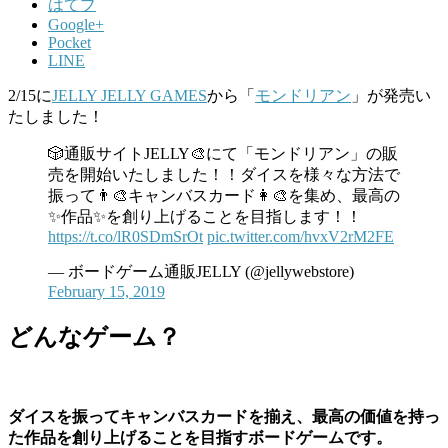
はてブ
Google+
Pocket
LINE
2/15に
JELLY JELLY GAMES
から「
モンドリアン
」が発売い
たしました！
🎲通販サイトJELLY🎨にて「モンドリアン」の販
売を開始いたしました！！ダイスを様々な方法で
振って👨‍🎨キャンバスカード👩‍🎨を集め、最高の
✨作品✨を創り上げることを目指します！！
https://t.co/lR0SDmSrOt
pic.twitter.com/hvxV2rM2FE
— ボードゲーム通販JELLY (@jellywebstore)
February 15, 2019
どんなゲーム？
ダイスを振ってキャンバスカードを揃え、最高の価値を持っ
た作品を創り上げることを目指すボードゲームです。