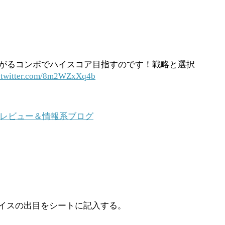
。
繋がるコンボでハイスコア目指すのです！戦略と選択
.twitter.com/8m2WZxXq4b
レビュー＆情報系ブログ
イスの出目をシートに記入する。