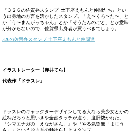
『３２６の佐賀弁スタンプ 土下座えもんと仲間たち』とい
う出身地の方言を活かしたスタンプ。「え〜くろ〜た〜」と
か「う〜まんがっちゃん」とか「ぞうたんのごと」とか意味
が分からないので、佐賀県出身者が買うべきでしょう。
326の佐賀弁スタンプ 土下座えもんと仲間達
イラストレーター【赤井てら】
代表作「ドラスレ」
ドラスレのキャラクターデザインしてる人なら美少女とかの
絵柄だろうと思いきや全然タッチが違う。度肝抜かれた。
『シマエナガの「えながさん」』や『やる気皆無「まじう
さ」』という脱力系の動物らしきスタンプ。