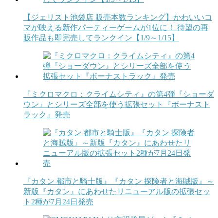
【ジェリスト池袋店 販売本数ランキング】かわいいコ
マが映える新作パーティーゲームが1位に！ 待望の再
販作品も即完売してランクイン【1/9～1/15】
『ミクロマクロ：クライムシティ』の第4弾『ショーダ
ウン』とシリーズ全部を使う拡張セット『ボーナスト
ラック』発売
『カタン 都市と騎士版』『カタン 探険者と海賊版』～
新版『カタン』にあわせたリニューアル版の拡張セッ
ト2種が7月24日発売