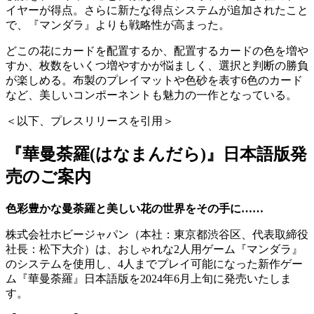
イヤーが得点。さらに新たな得点システムが追加されたこと
で、『マンダラ』よりも戦略性が高まった。
どこの花にカードを配置するか、配置するカードの色を増や
すか、枚数をいくつ増やすかが悩ましく、選択と判断の勝負
が楽しめる。布製のプレイマットや色砂を表す6色のカード
など、美しいコンポーネントも魅力の一作となっている。
＜以下、プレスリリースを引用＞
『華曼荼羅(はなまんだら)』日本語版発
売のご案内
色彩豊かな曼荼羅と美しい花の世界をその手に……
株式会社ホビージャパン（本社：東京都渋谷区、代表取締役
社長：松下大介）は、おしゃれな2人用ゲーム『マンダラ』
のシステムを使用し、4人までプレイ可能になった新作ゲー
ム『華曼荼羅』日本語版を2024年6月上旬に発売いたしま
す。