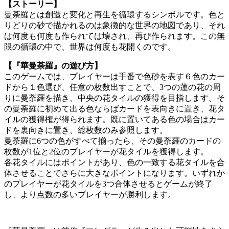
【ストーリー】
曼荼羅とは創造と変化と再生を循環するシンボルです。色と
りどりの砂で描かれるのは象徴的な世界の地図であり、それ
は何度も何度も作られては壊され、再び作られます。この無
限の循環の中で、世界は何度も花開くのです。
【『華曼荼羅』の遊び方】
このゲームでは、プレイヤーは手番で色砂を表す６色のカー
ドから１色選び、任意の枚数出すことで、3つの蓮の花の周
りに曼荼羅を描き、中央の花タイルの獲得を目指します。そ
の曼荼羅に初めて出る色ならばカードを表向きに置き、花タ
イルの獲得権が得られます。既に置いてある色の場合はカー
ドを裏向きに置き、総枚数のみ参照します。
曼荼羅に6つの色がすべて揃ったら、その曼荼羅のカードの
枚数が1位と2位のプレイヤーが花タイルを獲得します。
各花タイルにはポイントがあり、色の一致する花タイルを合
体させることでさらに大きなポイントになります。いずれか
のプレイヤーが花タイルを3つ合体させるとゲームが終了
し、より点数の多いプレイヤーが勝利します。