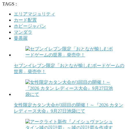
TAGS :
エリアマジョリティ
カード配置
ホビージャパン
マンダラ
曼荼羅
セブンイレブン限定「おとなが愉しむボードゲームの
世界」発売中！
女性限定カタン大会が3回目の開催！～『2026 カタン
レディース大会』9月27日池袋にて