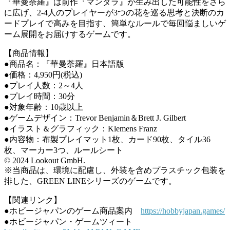
『華曼荼羅』は前作『マンダラ』が生み出した可能性をさら
に広げ、2-4人のプレイヤーが3つの花を巡る思考と決断のカ
ードプレイで高みを目指す、簡単なルールで毎回悩ましいゲ
ーム展開をお届けするゲームです。
【商品情報】
●商品名：『華曼荼羅』日本語版
●価格：4,950円(税込)
●プレイ人数：2～4人
●プレイ時間：30分
●対象年齢：10歳以上
●ゲームデザイン：Trevor Benjamin＆Brett J. Gilbert
●イラスト＆グラフィック：Klemens Franz
●内容物：布製プレイマット1枚、カード90枚、タイル36
枚、マーカー3つ、ルールシート
© 2024 Lookout GmbH.
※当商品は、環境に配慮し、外装を含めプラスチック包装を
排した、GREEN LINEシリーズのゲームです。
【関連リンク】
●ホビージャパンのゲーム商品案内
https://hobbyjapan.games/
●ホビージャパン・ゲームツィート