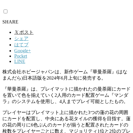
SHARE
𝕏
ポスト
シェア
はてブ
Google+
Pocket
LINE
株式会社ホビージャパンは、新作ゲーム『華曼荼羅』(はな
まんだら)日本語版を2024年6月上旬に発売する。
『華曼荼羅』は、プレイマットに描かれたの曼荼羅にカード
を置いて色を揃えていく2人用のカード配置ゲーム『マンダ
ラ』のシステムを使用し、4人までプレイ可能としたもの。
プレイヤーはプレイマット上に描かれた3つの蓮の花の周囲
にカードを配置し、中央にある花タイルの獲得を目指す。蓮
の花の周りに6色ぶんのカードが揃うと配置されたカードの
枚数をプレイヤーごとに数え、マジョリティ1位と2位のプレ